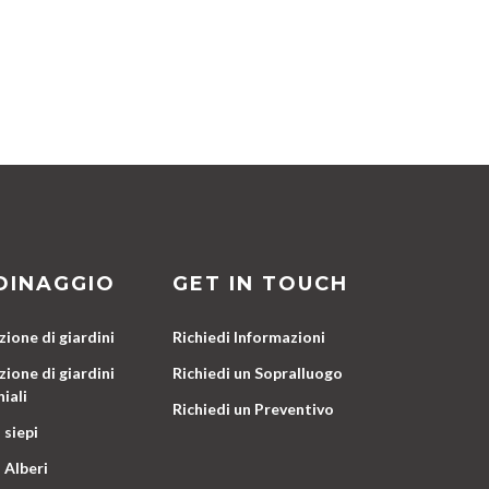
DINAGGIO
GET IN TOUCH
ione di giardini
Richiedi Informazioni
ione di giardini
Richiedi un Sopralluogo
iali
Richiedi un Preventivo
 siepi
 Alberi