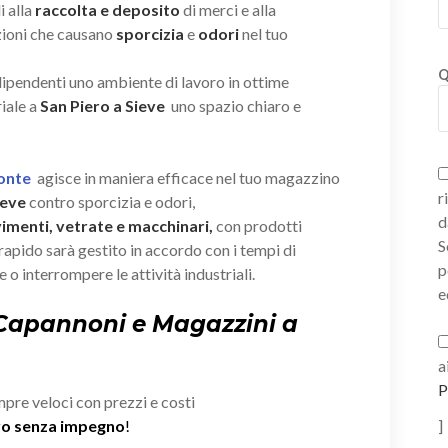
i alla
raccolta e deposito
di merci e alla
zioni che causano
sporcizia
e
odori
nel tuo
Q
 dipendenti uno ambiente di lavoro in ottime
iale a
San Piero a Sieve
uno spazio chiaro e
Ponte
agisce in maniera efficace nel tuo magazzino
r
ieve
contro sporcizia e odori,
d
vimenti, vetrate e macchinari,
con prodotti
S
e rapido sarà gestito in accordo con i tempi di
p
 o interrompere le attività industriali.
e
 Capannoni e Magazzini a
a
P
mpre veloci con prezzi e costi
ivo senza impegno
!
]