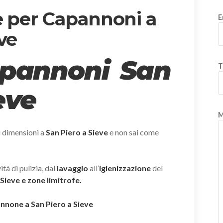
e per Capannoni a
E
ve
apannoni San
T
eve
M
i dimensioni a
San Piero a Sieve
e non sai come
tà di pulizia, dal
lavaggio
all’
igienizzazione
del
 Sieve e zone limitrofe.
annone a San Piero a Sieve