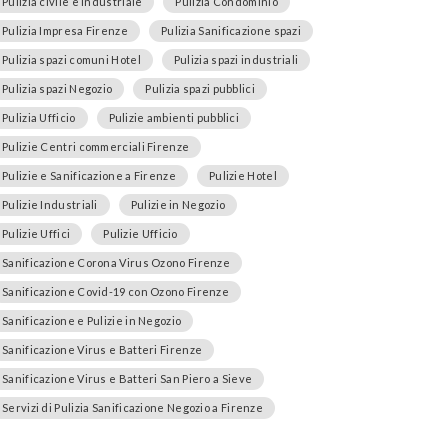
Pulizia civile e industriale
Pulizia Condominio
Pulizia Impresa Firenze
Pulizia Sanificazione spazi
Pulizia spazi comuni Hotel
Pulizia spazi industriali
Pulizia spazi Negozio
Pulizia spazi pubblici
Pulizia Ufficio
Pulizie ambienti pubblici
Pulizie Centri commerciali Firenze
Pulizie e Sanificazione a Firenze
Pulizie Hotel
Pulizie Industriali
Pulizie in Negozio
Pulizie Uffici
Pulizie Ufficio
Sanificazione Corona Virus Ozono Firenze
Sanificazione Covid-19 con Ozono Firenze
Sanificazione e Pulizie in Negozio
Sanificazione Virus e Batteri Firenze
Sanificazione Virus e Batteri San Piero a Sieve
Servizi di Pulizia Sanificazione Negozio a Firenze