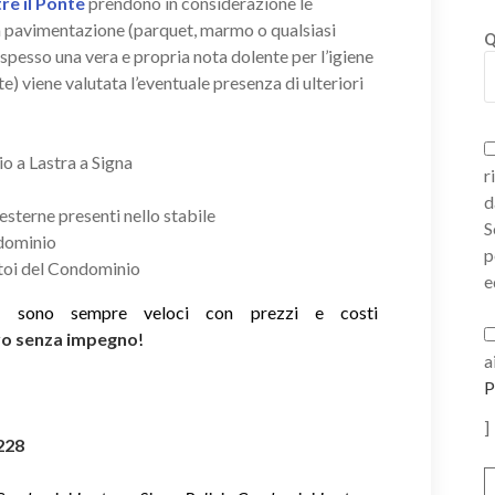
re il Ponte
prendono in considerazione le
lla pavimentazione (parquet, marmo o qualsiasi
Q
 spesso una vera e propria nota dolente per l’igiene
e) viene valutata l’eventuale presenza di ulteriori
o a Lastra a Signa
r
d
 esterne presenti nello stabile
S
ndominio
p
atoi del Condominio
e
ie sono sempre veloci con prezzi e costi
ivo senza impegno
!
a
P
]
228