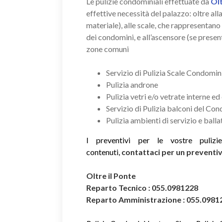
Le pulizie condominiali effettuate da
Olt
effettive necessità del palazzo: oltre a
materiale), alle scale, che rappresentano
dei condomini, e all’ascensore (se present
zone comuni
Servizio di Pulizia Scale Condomini
Pulizia androne
Pulizia vetri e/o vetrate interne ed
Servizio di Pulizia balconi del Co
Pulizia ambienti di servizio e ball
I preventivi per le vostre puliz
contenuti,
contattaci per un prevent
Oltre il Ponte
Reparto Tecnico : 055.0981228
Reparto Amministrazione : 055.0981