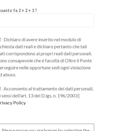
uanto fa 2 + 2 + 1 ?
Dichiaro di avere inserito nel modulo di
ichiesta dati reali e dichiaro pertanto che tali
ati corrispondono ai propri reali dati personali.
ono consapevole che è facoltà di Oltre il Ponte
erseguire nelle opportune sedi ogni violazione
d abuso.
Acconsento al trattamento dei dati personali,
i sensi dell'art. 13 del D.lgs. n. 196/2003 [
rivacy Policy
Please prove you are human by selecting the