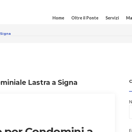
Home
Oltre il Ponte
Servizi
Ma
 Signa
miniale Lastra a Signa
N
e per Condomini a
E