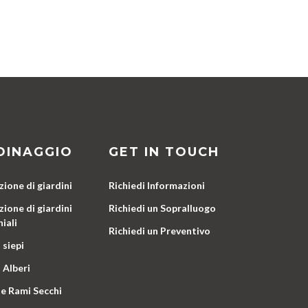
DINAGGIO
GET IN TOUCH
ione di giardini
Richiedi Informazioni
ione di giardini
Richiedi un Sopralluogo
iali
Richiedi un Preventivo
 siepi
 Alberi
e Rami Secchi