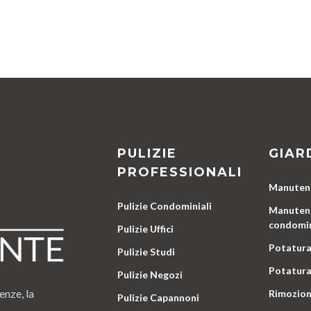
PULIZIE
GIAR
PROFESSIONALI
Manutenz
Pulizie Condominiali
Manutenz
condomin
Pulizie Uffici
Potatura
Pulizie Studi
Potatura
Pulizie Negozi
enze, la
Rimozion
Pulizie Capannoni