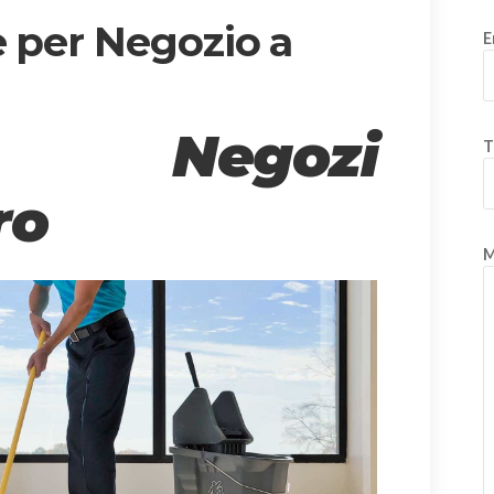
e per Negozio a
E
e Negozi
T
ro
M