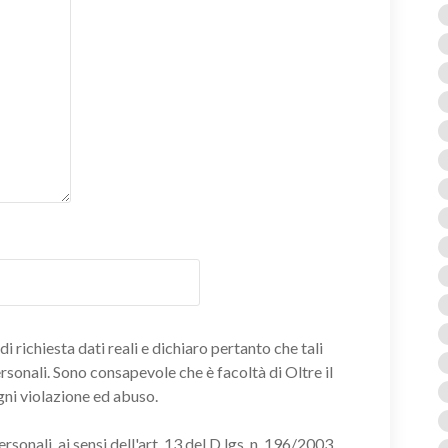
i richiesta dati reali e dichiaro pertanto che tali
ersonali. Sono consapevole che è facoltà di Oltre il
gni violazione ed abuso.
onali, ai sensi dell'art. 13 del D.lgs. n. 196/2003