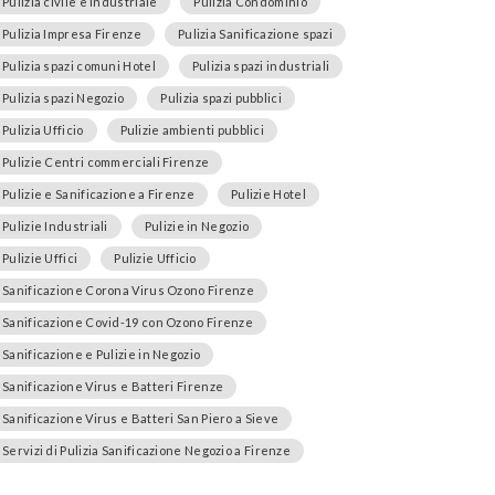
Pulizia civile e industriale
Pulizia Condominio
Pulizia Impresa Firenze
Pulizia Sanificazione spazi
Pulizia spazi comuni Hotel
Pulizia spazi industriali
Pulizia spazi Negozio
Pulizia spazi pubblici
Pulizia Ufficio
Pulizie ambienti pubblici
Pulizie Centri commerciali Firenze
Pulizie e Sanificazione a Firenze
Pulizie Hotel
Pulizie Industriali
Pulizie in Negozio
Pulizie Uffici
Pulizie Ufficio
Sanificazione Corona Virus Ozono Firenze
Sanificazione Covid-19 con Ozono Firenze
Sanificazione e Pulizie in Negozio
Sanificazione Virus e Batteri Firenze
Sanificazione Virus e Batteri San Piero a Sieve
Servizi di Pulizia Sanificazione Negozio a Firenze