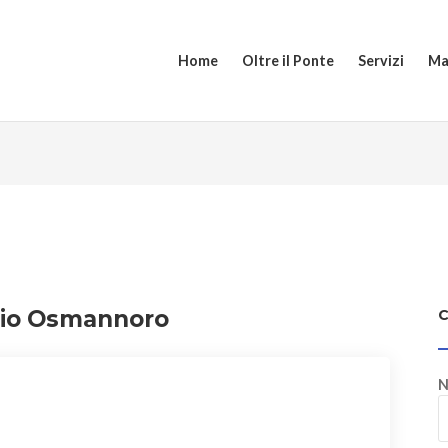
Home
Oltre il Ponte
Servizi
Ma
zio Osmannoro
N