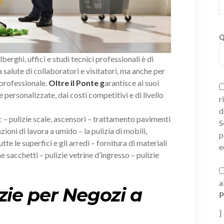
Q
alberghi, uffici e studi tecnici professionali è di
salute di collaboratori e visitatori, ma anche per
 professionale.
Oltre il Ponte
g
arantisce ai suoi
e personalizzate, dai costi competitivi e di livello
r
d
i: – pulizie scale, ascensori – trattamento pavimenti
S
zioni di lavora a umido – la pulizia di mobili,
p
tte le superfici e gli arredi – fornitura di materiali
e
e sacchetti – pulizie vetrine d’ingresso – pulizie
a
zie per Negozi a
P
]