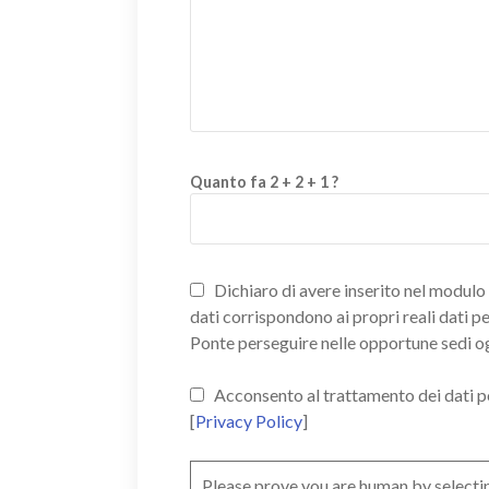
Quanto fa 2 + 2 + 1 ?
Dichiaro di avere inserito nel modulo d
dati corrispondono ai propri reali dati p
Ponte perseguire nelle opportune sedi o
Acconsento al trattamento dei dati pers
[
Privacy Policy
]
Please prove you are human by selecti