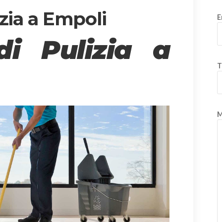
zia a Empoli
E
di Pulizia a
T
M