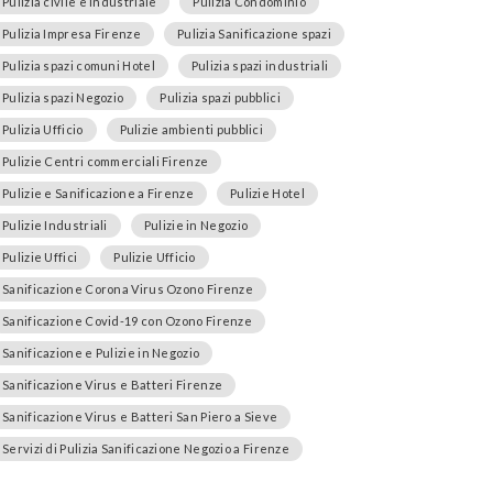
Pulizia civile e industriale
Pulizia Condominio
Pulizia Impresa Firenze
Pulizia Sanificazione spazi
Pulizia spazi comuni Hotel
Pulizia spazi industriali
Pulizia spazi Negozio
Pulizia spazi pubblici
Pulizia Ufficio
Pulizie ambienti pubblici
Pulizie Centri commerciali Firenze
Pulizie e Sanificazione a Firenze
Pulizie Hotel
Pulizie Industriali
Pulizie in Negozio
Pulizie Uffici
Pulizie Ufficio
Sanificazione Corona Virus Ozono Firenze
Sanificazione Covid-19 con Ozono Firenze
Sanificazione e Pulizie in Negozio
Sanificazione Virus e Batteri Firenze
Sanificazione Virus e Batteri San Piero a Sieve
Servizi di Pulizia Sanificazione Negozio a Firenze