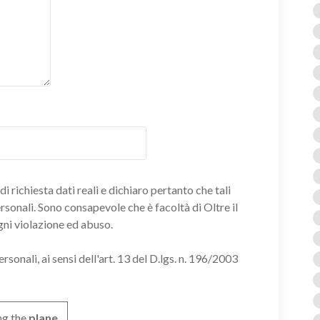
i richiesta dati reali e dichiaro pertanto che tali
ersonali. Sono consapevole che è facoltà di Oltre il
gni violazione ed abuso.
onali, ai sensi dell'art. 13 del D.lgs. n. 196/2003
ng the
plane
.