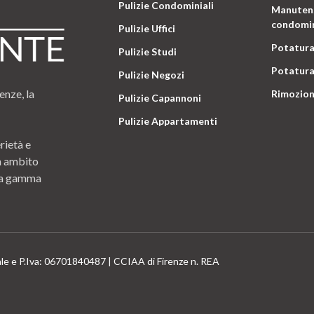
Pulizie Condominiali
Manutenz
condomin
Pulizie Uffici
Potatura
Pulizie Studi
Potatura
Pulizie Negozi
enze, la
Rimozion
Pulizie Capannoni
Pulizie Appartamenti
rietà e
n ambito
 una gamma
ale e P.Iva: 06701840487 | CCIAA di Firenze n. REA