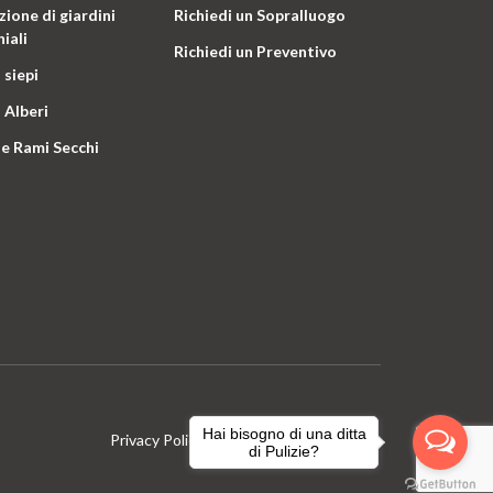
ione di giardini
Richiedi un Sopralluogo
iali
Richiedi un Preventivo
 siepi
 Alberi
e Rami Secchi
Hai bisogno di una ditta
Privacy Policy
Terms & Conditions
di Pulizie?