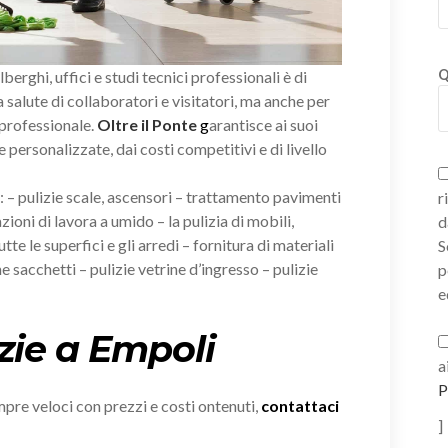
Q
alberghi, uffici e studi tecnici professionali è di
salute di collaboratori e visitatori, ma anche per
 professionale.
Oltre il Ponte
g
arantisce ai suoi
e personalizzate, dai costi competitivi e di livello
i: – pulizie scale, ascensori – trattamento pavimenti
r
zioni di lavora a umido – la pulizia di mobili,
d
tte le superfici e gli arredi – fornitura di materiali
S
e sacchetti – pulizie vetrine d’ingresso – pulizie
p
e
zie a Empoli
a
P
empre veloci con prezzi e costi ontenuti,
contattaci
]