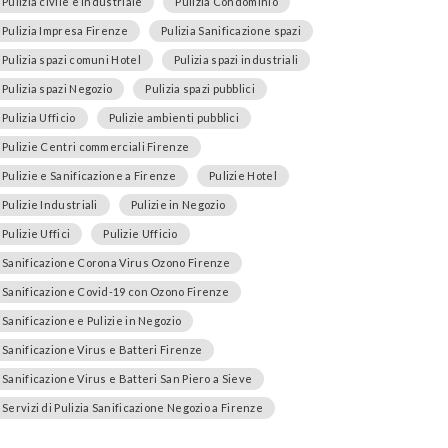
Pulizia civile e industriale
Pulizia Condominio
Pulizia Impresa Firenze
Pulizia Sanificazione spazi
Pulizia spazi comuni Hotel
Pulizia spazi industriali
Pulizia spazi Negozio
Pulizia spazi pubblici
Pulizia Ufficio
Pulizie ambienti pubblici
Pulizie Centri commerciali Firenze
Pulizie e Sanificazione a Firenze
Pulizie Hotel
Pulizie Industriali
Pulizie in Negozio
Pulizie Uffici
Pulizie Ufficio
Sanificazione Corona Virus Ozono Firenze
Sanificazione Covid-19 con Ozono Firenze
Sanificazione e Pulizie in Negozio
Sanificazione Virus e Batteri Firenze
Sanificazione Virus e Batteri San Piero a Sieve
Servizi di Pulizia Sanificazione Negozio a Firenze