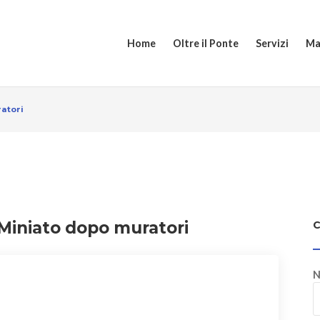
Home
Oltre il Ponte
Servizi
Ma
atori
 Miniato dopo muratori
N