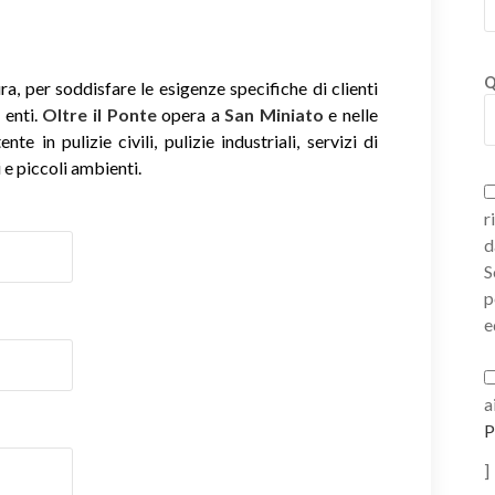
Q
, per soddisfare le esigenze specifiche di clienti
 enti.
Oltre il Ponte
opera a
San Miniato
e nelle
e in pulizie civili, pulizie industriali, servizi di
 e piccoli ambienti.
r
d
S
p
e
a
P
]