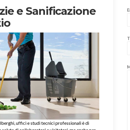
zie e Sanificazione
E
io
T
M
alberghi, uffici e studi tecnici professionali è di
salute di collaboratori e visitatori, ma anche per