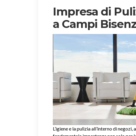
Impresa di Puli
a Campi Bisenz
L’igiene e la pulizia all’interno di negozi, 
fondamentale importanza non solo per la 