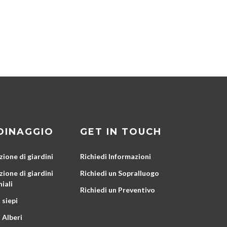
DINAGGIO
GET IN TOUCH
ione di giardini
Richiedi Informazioni
ione di giardini
Richiedi un Sopralluogo
iali
Richiedi un Preventivo
 siepi
 Alberi