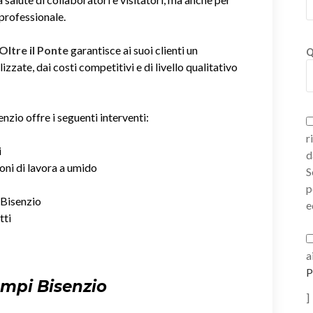
 professionale.
 Oltre il Ponte
garantisce ai suoi clienti un
Q
zzate, dai costi competitivi e di livello qualitativo
nzio offre i seguenti interventi:
r
i
d
ioni di lavora a umido
S
p
i Bisenzio
e
tti
a
P
ampi Bisenzio
]