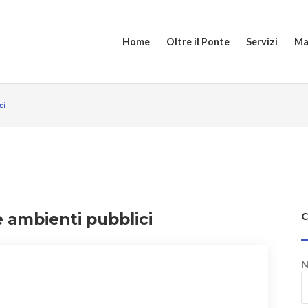
Home
Oltre il Ponte
Servizi
Ma
ci
e ambienti pubblici
N