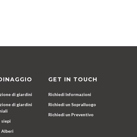
DINAGGIO
GET IN TOUCH
ione di giardini
Richiedi Informazioni
ione di giardini
Richiedi un Sopralluogo
iali
Richiedi un Preventivo
 siepi
 Alberi