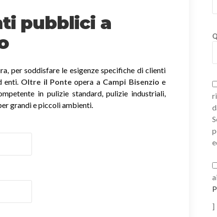
ti pubblici a
o
Q
, per soddisfare le esigenze specifiche di clienti
d enti.
Oltre il Ponte
opera a
Campi Bisenzio
e
mpetente in pulizie standard, pulizie industriali,
r
per grandi e piccoli ambienti.
d
S
p
e
a
P
]