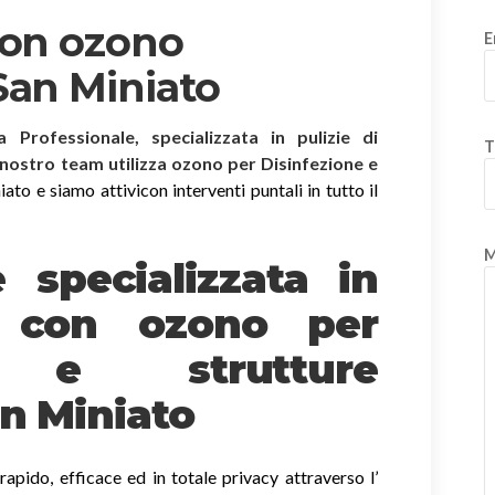
con ozono
E
San Miniato
ia Professionale, specializzata in pulizie di
T
l nostro team utilizza ozono per Disinfezione e
to e siamo attivicon interventi puntali in tutto il
M
è specializzata in
e
con ozono
per
o e strutture
an Miniato
apido, efficace ed in totale privacy attraverso l’