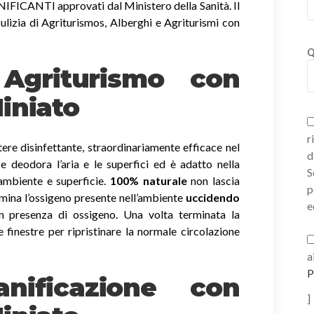
ICANTI approvati dal Ministero della Sanità. Il
ulizia di Agriturismos, Alberghi e Agriturismi con
Q
i Agriturismo con
iniato
r
ere disinfettante, straordinariamente efficace nel
d
a e deodora l’aria e le superfici ed è adatto nella
S
 ambiente e superficie.
100% naturale
non lascia
p
imina l’ossigeno presente nell’ambiente
uccidendo
e
 presenza di ossigeno. Una volta terminata la
e finestre per ripristinare la normale circolazione
a
P
nificazione con
]