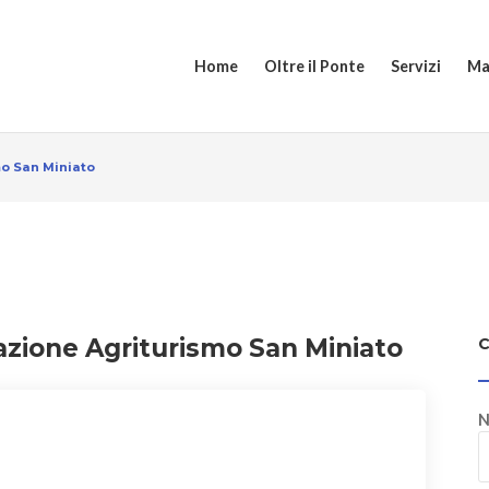
Home
Oltre il Ponte
Servizi
Ma
mo San Miniato
cazione Agriturismo San Miniato
N