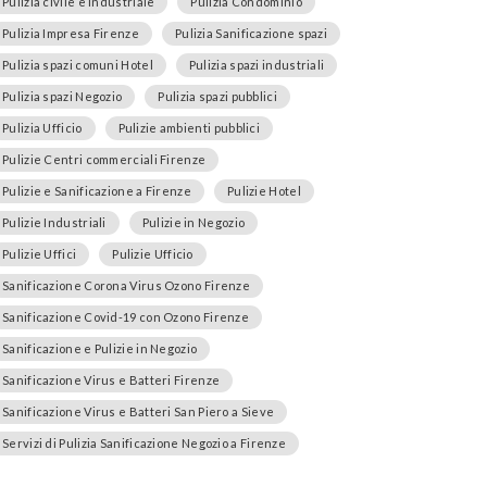
Pulizia civile e industriale
Pulizia Condominio
Pulizia Impresa Firenze
Pulizia Sanificazione spazi
Pulizia spazi comuni Hotel
Pulizia spazi industriali
Pulizia spazi Negozio
Pulizia spazi pubblici
Pulizia Ufficio
Pulizie ambienti pubblici
Pulizie Centri commerciali Firenze
Pulizie e Sanificazione a Firenze
Pulizie Hotel
Pulizie Industriali
Pulizie in Negozio
Pulizie Uffici
Pulizie Ufficio
Sanificazione Corona Virus Ozono Firenze
Sanificazione Covid-19 con Ozono Firenze
Sanificazione e Pulizie in Negozio
Sanificazione Virus e Batteri Firenze
Sanificazione Virus e Batteri San Piero a Sieve
Servizi di Pulizia Sanificazione Negozio a Firenze