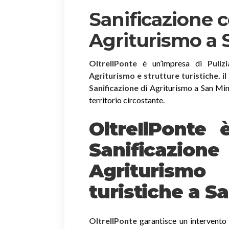
Sanificazione 
Agriturismo a 
OltreIlPonte
è un’impresa di
Puliz
Agriturismo e strutture turistiche. i
Sanificazione
di Agriturismo a San Minia
territorio circostante.
OltreIlPonte 
Sanificazion
Agriturism
turistiche a S
OltreIlPonte
garantisce un intervento r