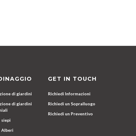
DINAGGIO
GET IN TOUCH
ione di giardini
Richiedi Informazioni
ione di giardini
Richiedi un Sopralluogo
iali
Richiedi un Preventivo
 siepi
 Alberi