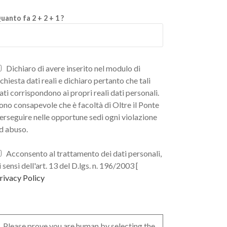
uanto fa 2 + 2 + 1 ?
Dichiaro di avere inserito nel modulo di
ichiesta dati reali e dichiaro pertanto che tali
ati corrispondono ai propri reali dati personali.
ono consapevole che è facoltà di Oltre il Ponte
erseguire nelle opportune sedi ogni violazione
d abuso.
Acconsento al trattamento dei dati personali,
i sensi dell'art. 13 del D.lgs. n. 196/2003 [
rivacy Policy
Please prove you are human by selecting the