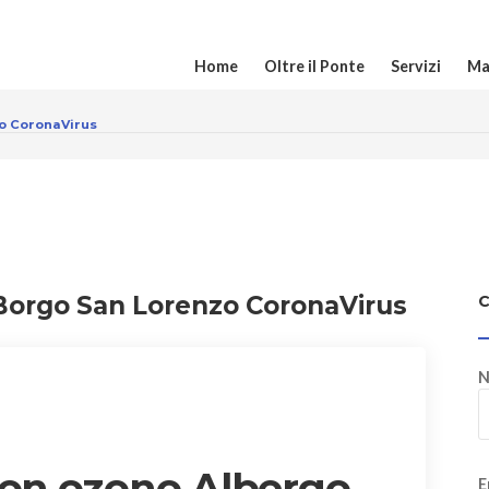
Home
Oltre il Ponte
Servizi
Ma
zo CoronaVirus
 Borgo San Lorenzo CoronaVirus
N
con ozono Albergo
E