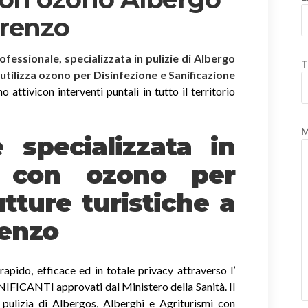
orenzo
rofessionale, specializzata in pulizie di Albergo
T
 utilizza ozono per Disinfezione e Sanificazione
ttivicon interventi puntali in tutto il territorio
M
è specializzata in
e
con ozono
per
tture turistiche a
renzo
apido, efficace ed in totale privacy attraverso l’
ICANTI approvati dal Ministero della Sanità. Il
 pulizia di Albergos, Alberghi e Agriturismi con