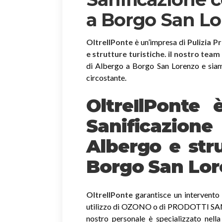
a Borgo San L
OltreIlPonte
è un’impresa di
Pulizia P
e strutture turistiche. il nostro team
di Albergo a Borgo San Lorenzo e siamo a
circostante.
OltreIlPonte 
Sanificazion
Albergo e stru
Borgo San Lo
OltreIlPonte
garantisce un intervento r
utilizzo di OZONO o di PRODOTTI SANIF
nostro personale è specializzato nella