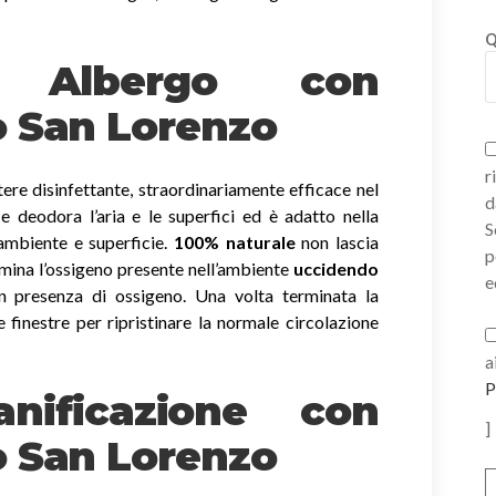
Q
ni Albergo con
o San Lorenzo
r
ere disinfettante, straordinariamente efficace nel
d
a e deodora l’aria e le superfici ed è adatto nella
S
 ambiente e superficie.
100% naturale
non lascia
p
imina l’ossigeno presente nell’ambiente
uccidendo
e
 presenza di ossigeno. Una volta terminata la
e finestre per ripristinare la normale circolazione
a
P
nificazione con
]
 San Lorenzo