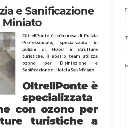
zia e Sanificazione
E
 Miniato
OltreIlPonte
è un’impresa di
Pulizia
T
Professionale, specializzata in
pulizie di Hotel e strutture
turistiche. Il nostro team utilizza
ozono per Disinfezione e
M
Sanificazione
di Hotel a San Miniato.
OltreIlPonte è
specializzata
one
con ozono
per
ture turistiche a