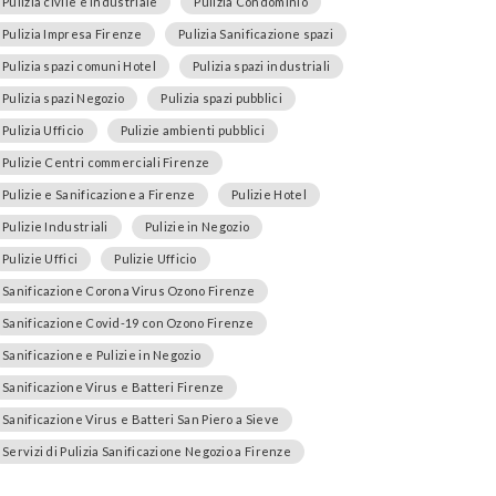
Pulizia civile e industriale
Pulizia Condominio
Pulizia Impresa Firenze
Pulizia Sanificazione spazi
Pulizia spazi comuni Hotel
Pulizia spazi industriali
Pulizia spazi Negozio
Pulizia spazi pubblici
Pulizia Ufficio
Pulizie ambienti pubblici
Pulizie Centri commerciali Firenze
Pulizie e Sanificazione a Firenze
Pulizie Hotel
Pulizie Industriali
Pulizie in Negozio
Pulizie Uffici
Pulizie Ufficio
Sanificazione Corona Virus Ozono Firenze
Sanificazione Covid-19 con Ozono Firenze
Sanificazione e Pulizie in Negozio
Sanificazione Virus e Batteri Firenze
Sanificazione Virus e Batteri San Piero a Sieve
Servizi di Pulizia Sanificazione Negozio a Firenze