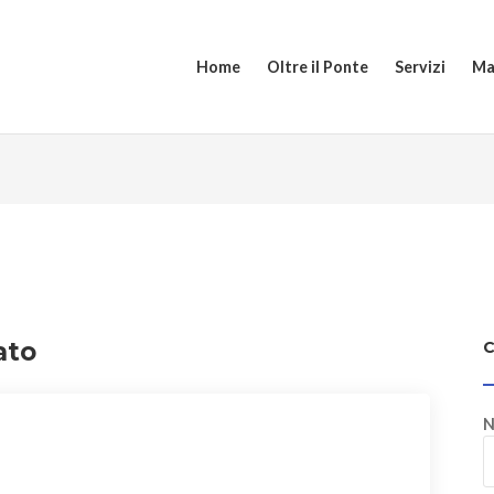
Home
Oltre il Ponte
Servizi
Ma
ato
N