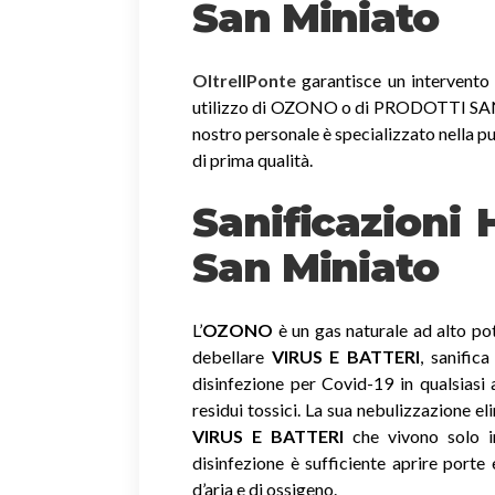
San Miniato
OltreIlPonte
garantisce un intervento r
utilizzo di OZONO o di PRODOTTI SANIF
nostro personale è specializzato nella pu
di prima qualità.
Sanificazioni
San Miniato
L’
OZONO
è un gas naturale ad alto pot
debellare
VIRUS E BATTERI
, sanific
disinfezione per Covid-19 in qualsiasi
residui tossici.
La sua nebulizzazione el
VIRUS E BATTERI
che vivono solo in
disinfezione è sufficiente aprire porte 
d’aria e di ossigeno.