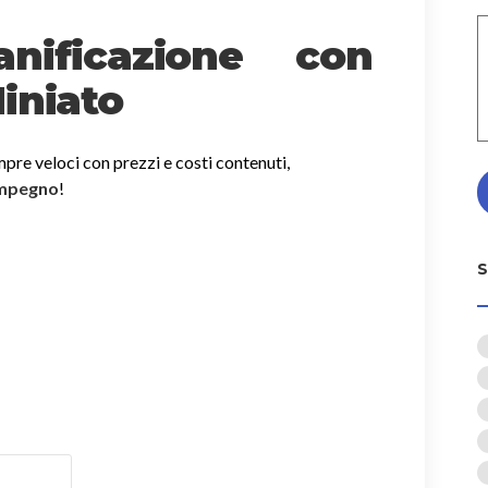
nificazione con
iniato
mpre veloci con prezzi e costi contenuti,
impegno
!