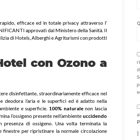
apido, efficace ed in totale privacy attraverso l’
Q
ICANTI approvati dal Ministero della Sanità. Il
lizia di Hotels, Alberghi e Agriturismi con prodotti
 Hotel con Ozono
a
r
d
S
p
e
ere disinfettante, straordinariamente efficace nel
a e deodora l’aria e le superfici ed è adatto nella
 ambiente e superficie.
100% naturale
non lascia
a
imina l’ossigeno presente nell’ambiente
uccidendo
P
 presenza di ossigeno. Una volta terminata la
e finestre per ripristinare la normale circolazione
]