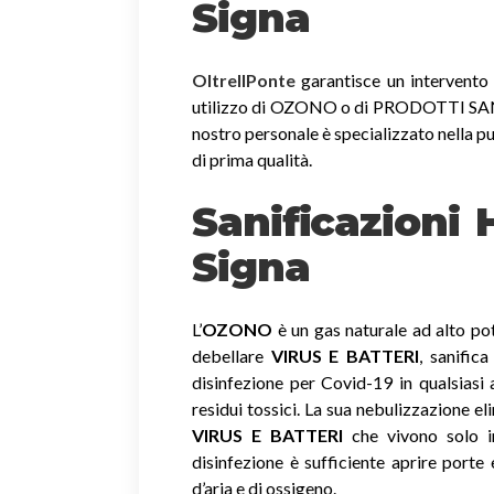
Signa
OltreIlPonte
garantisce un intervento r
utilizzo di OZONO o di PRODOTTI SANIF
nostro personale è specializzato nella pu
di prima qualità.
Sanificazioni
Signa
L’
OZONO
è un gas naturale ad alto pot
debellare
VIRUS E BATTERI
, sanific
disinfezione per Covid-19 in qualsiasi
residui tossici.
La sua nebulizzazione el
VIRUS E BATTERI
che vivono solo in
disinfezione è sufficiente aprire porte 
d’aria e di ossigeno.