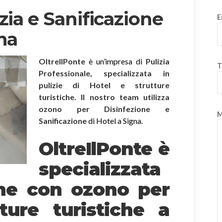
zia e Sanificazione
E
na
OltreIlPonte
è un’impresa di
Pulizia
T
Professionale, specializzata in
pulizie di Hotel e strutture
turistiche. Il nostro team utilizza
ozono per Disinfezione e
M
Sanificazione
di Hotel a Signa.
OltreIlPonte è
specializzata
one
con ozono
per
ture turistiche a