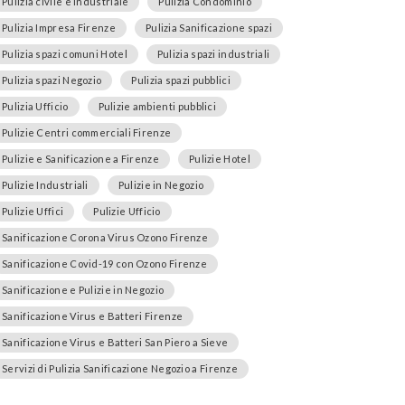
Pulizia civile e industriale
Pulizia Condominio
Pulizia Impresa Firenze
Pulizia Sanificazione spazi
Pulizia spazi comuni Hotel
Pulizia spazi industriali
Pulizia spazi Negozio
Pulizia spazi pubblici
Pulizia Ufficio
Pulizie ambienti pubblici
Pulizie Centri commerciali Firenze
Pulizie e Sanificazione a Firenze
Pulizie Hotel
Pulizie Industriali
Pulizie in Negozio
Pulizie Uffici
Pulizie Ufficio
Sanificazione Corona Virus Ozono Firenze
Sanificazione Covid-19 con Ozono Firenze
Sanificazione e Pulizie in Negozio
Sanificazione Virus e Batteri Firenze
Sanificazione Virus e Batteri San Piero a Sieve
Servizi di Pulizia Sanificazione Negozio a Firenze