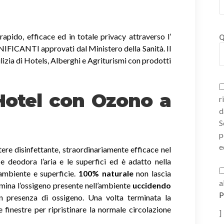
apido, efficace ed in totale privacy attraverso l’
Q
ICANTI approvati dal Ministero della Sanità. Il
lizia di Hotels, Alberghi e Agriturismi con prodotti
 Hotel con Ozono
a
r
d
S
p
e
ere disinfettante, straordinariamente efficace nel
a e deodora l’aria e le superfici ed è adatto nella
 ambiente e superficie.
100% naturale
non lascia
a
imina l’ossigeno presente nell’ambiente
uccidendo
P
 presenza di ossigeno. Una volta terminata la
e finestre per ripristinare la normale circolazione
]