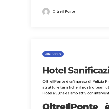
Oltre il Ponte
Altri Servizi
Hotel Sanificaz
OltreIlPonte
è un’impresa di
Pulizia P
strutture turistiche. il nostro team u
Hotel a Signa e siamo attivicon interventi 
OltreIlPonte 