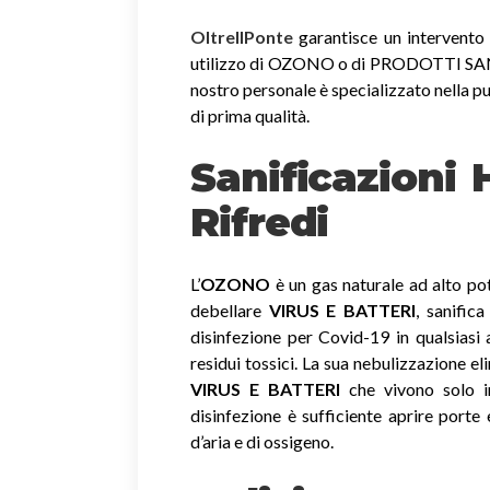
OltreIlPonte
garantisce un intervento r
utilizzo di OZONO o di PRODOTTI SANIF
nostro personale è specializzato nella pu
di prima qualità.
Sanificazioni
Rifredi
L’
OZONO
è un gas naturale ad alto pot
debellare
VIRUS E BATTERI
, sanific
disinfezione per Covid-19 in qualsiasi
residui tossici.
La sua nebulizzazione el
VIRUS E BATTERI
che vivono solo in
disinfezione è sufficiente aprire porte 
d’aria e di ossigeno.