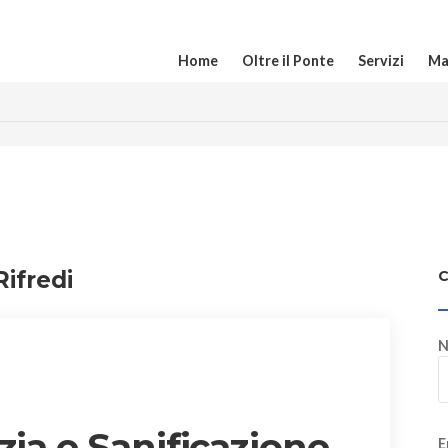
Home
Oltre il Ponte
Servizi
Ma
Rifredi
N
zia e Sanificazione
E