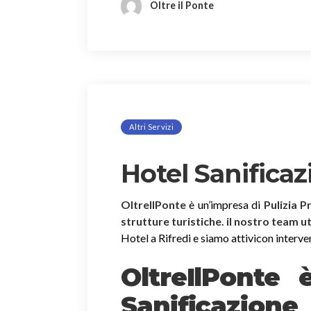
Oltre il Ponte
Altri Servizi
Hotel Sanificaz
OltreIlPonte
è un’impresa di
Pulizia P
strutture turistiche. il nostro team u
Hotel a Rifredi e siamo attivicon intervent
OltreIlPonte 
Sanificazion