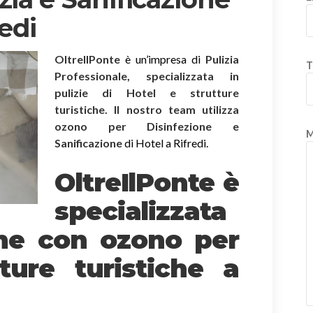
redi
OltreIlPonte
è un’impresa di
Pulizia
T
Professionale, specializzata in
pulizie di Hotel e strutture
turistiche. Il nostro team utilizza
ozono per Disinfezione e
M
Sanificazione
di Hotel a Rifredi.
OltreIlPonte è
specializzata
one
con ozono
per
ture turistiche a