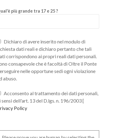
ual'è più grande tra 17 e 25 ?
Dichiaro di avere inserito nel modulo di
ichiesta dati reali e dichiaro pertanto che tali
ati corrispondono ai propri reali dati personali.
ono consapevole che è facoltà di Oltre il Ponte
erseguire nelle opportune sedi ogni violazione
d abuso.
Acconsento al trattamento dei dati personali,
i sensi dell'art. 13 del D.lgs. n. 196/2003 [
rivacy Policy
Please prove you are human by selecting the