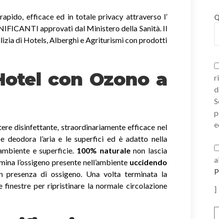
apido, efficace ed in totale privacy attraverso l’
Q
ICANTI approvati dal Ministero della Sanità. Il
lizia di Hotels, Alberghi e Agriturismi con prodotti
 Hotel con Ozono
a
r
d
S
p
e
ere disinfettante, straordinariamente efficace nel
a e deodora l’aria e le superfici ed è adatto nella
 ambiente e superficie.
100% naturale
non lascia
a
imina l’ossigeno presente nell’ambiente
uccidendo
P
 presenza di ossigeno. Una volta terminata la
e finestre per ripristinare la normale circolazione
]