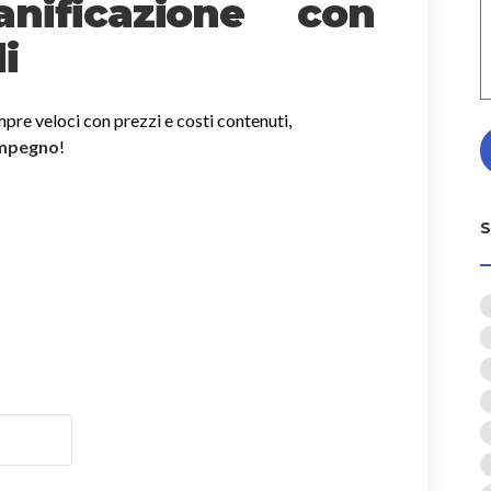
nificazione con
i
mpre veloci con prezzi e costi contenuti,
impegno
!