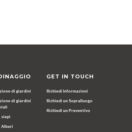
DINAGGIO
GET IN TOUCH
ione di giardini
Richiedi Informazioni
ione di giardini
Richiedi un Sopralluogo
iali
Richiedi un Preventivo
 siepi
 Alberi