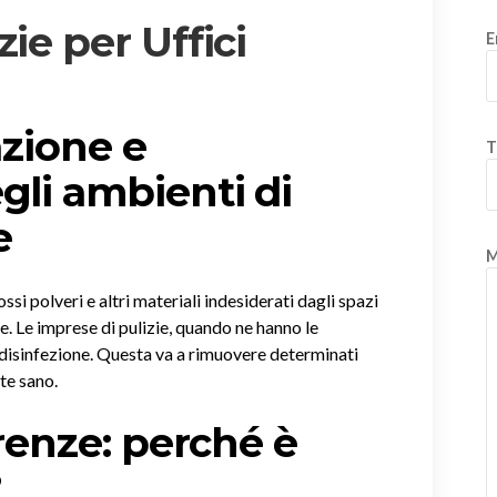
ie per Uffici
E
azione e
T
gli ambienti di
e
M
si polveri e altri materiali indesiderati dagli spazi
nte. Le imprese di pulizie, quando ne hanno le
disinfezione. Questa va a rimuovere determinati
te sano.
irenze: perché è
?