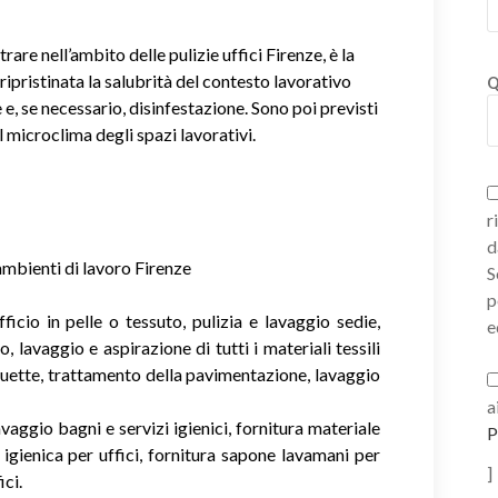
rare nell’ambito delle pulizie uffici Firenze, è la
ripristinata la salubrità del contesto lavorativo
Q
e e, se necessario, disinfestazione. Sono poi previsti
il microclima degli spazi lavorativi.
r
d
ambienti di lavoro Firenze
S
p
ficio in pelle o tessuto, pulizia e lavaggio sedie,
e
o, lavaggio e aspirazione di tutti i materiali tessili
uette, trattamento della pavimentazione, lavaggio
a
vaggio bagni e servizi igienici, fornitura materiale
P
a igienica per uffici, fornitura sapone lavamani per
]
ici.