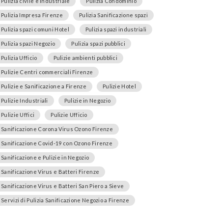
Pulizia civile e industriale
Pulizia Condominio
Pulizia Impresa Firenze
Pulizia Sanificazione spazi
Pulizia spazi comuni Hotel
Pulizia spazi industriali
Pulizia spazi Negozio
Pulizia spazi pubblici
Pulizia Ufficio
Pulizie ambienti pubblici
Pulizie Centri commerciali Firenze
Pulizie e Sanificazione a Firenze
Pulizie Hotel
Pulizie Industriali
Pulizie in Negozio
Pulizie Uffici
Pulizie Ufficio
Sanificazione Corona Virus Ozono Firenze
Sanificazione Covid-19 con Ozono Firenze
Sanificazione e Pulizie in Negozio
Sanificazione Virus e Batteri Firenze
Sanificazione Virus e Batteri San Piero a Sieve
Servizi di Pulizia Sanificazione Negozio a Firenze