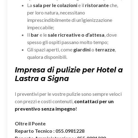
La
sala per le colazioni
e il
ristorante
che,
per loro natura, necessitano
imprescindibilmente di un’igienizzazione
impeccabile;
Il
bar
e le
sale ricreative o d’attesa
, dove
spesso gli ospiti passano molto tempo;
Gli spazi aperti, come
giardini
o
terrazze
,
qualora disponibili.
Impresa di pulizie per Hotel a
Lastra a Signa
I preventivi per le vostre pulizie sono sempre veloci
con prezzi e costi contenuti,
contattaci per un
preventivo senza impegno
!
Oltre il Ponte
Reparto Tecnico : 055.0981228