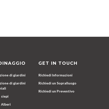
DINAGGIO
GET IN TOUCH
ione di giardini
Richiedi Informazioni
ione di giardini
Richiedi un Sopralluogo
iali
Richiedi un Preventivo
 siepi
 Alberi