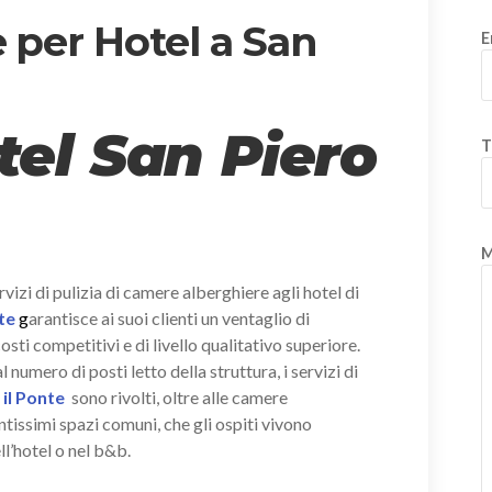
 per Hotel a San
E
tel San Piero
T
M
vizi di pulizia di camere alberghiere agli hotel di
nte
g
arantisce ai suoi clienti un ventaglio di
sti competitivi e di livello qualitativo superiore.
umero di posti letto della struttura, i servizi di
 il Ponte
sono rivolti, oltre alle camere
ntissimi spazi comuni, che gli ospiti vivono
l’hotel o nel b&b.