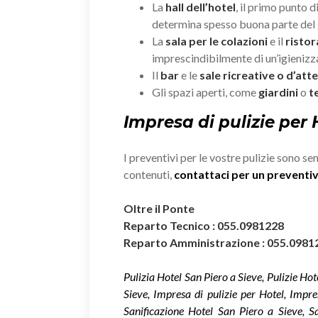
La
hall dell’hotel
, il primo punto d
determina spesso buona parte del 
La
sala per le colazioni
e il
risto
imprescindibilmente di un’igieniz
Il
bar
e le
sale ricreative o d’att
Gli spazi aperti, come
giardini
o
t
Impresa di pulizie per 
I preventivi per le vostre pulizie sono se
contenuti,
contattaci per un prevent
Oltre il Ponte
Reparto Tecnico : 055.0981228
Reparto Amministrazione : 055.0981
Pulizia Hotel San Piero a Sieve, Pulizie Hot
Sieve, Impresa di pulizie per Hotel, Impre
Sanificazione Hotel San Piero a Sieve, S