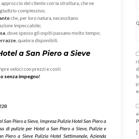
i approccio del cliente con la struttura, che ne
giudizio complessivo;
rante
che, per loro natura, necessitano
Q
zazione impeccabile;
esa
, dove spesso gli ospiti passano molto tempo;
errazze
, qualora disponibili.
Hotel a San Piero a Sieve
r
mpre veloci con prezzi e costi
d
ivo senza impegno
!
S
p
e
228
a
el San Piero a Sieve, Impresa Pulizie Hotel San Piero a
P
sa di pulizie per Hotel a San Piero a Sieve, Pulizie e
]
an Piero a Sieve Pulizia Hotel Settimanale, Azienda