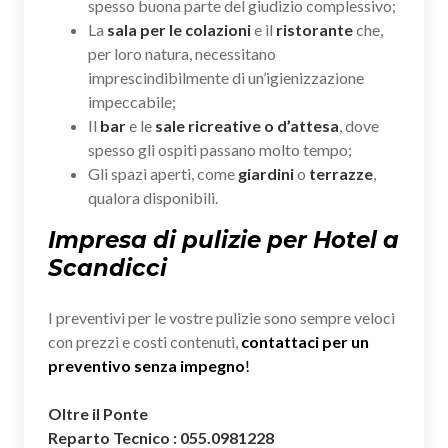
spesso buona parte del giudizio complessivo;
La
sala per le colazioni
e il
ristorante
che,
per loro natura, necessitano
imprescindibilmente di un’igienizzazione
impeccabile;
Il
bar
e le
sale ricreative o d’attesa
, dove
spesso gli ospiti passano molto tempo;
Gli spazi aperti, come
giardini
o
terrazze
,
qualora disponibili.
Impresa di pulizie per Hotel a
Scandicci
I preventivi per le vostre pulizie sono sempre veloci
con prezzi e costi contenuti,
contattaci per un
preventivo senza impegno
!
Oltre il Ponte
Reparto Tecnico : 055.0981228