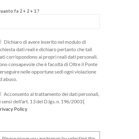
uanto fa 2 + 2 + 1 ?
Dichiaro di avere inserito nel modulo di
ichiesta dati reali e dichiaro pertanto che tali
ati corrispondono ai propri reali dati personali.
ono consapevole che è facoltà di Oltre il Ponte
erseguire nelle opportune sedi ogni violazione
d abuso.
Acconsento al trattamento dei dati personali,
i sensi dell'art. 13 del D.lgs. n. 196/2003 [
rivacy Policy
Please prove you are human by selecting the