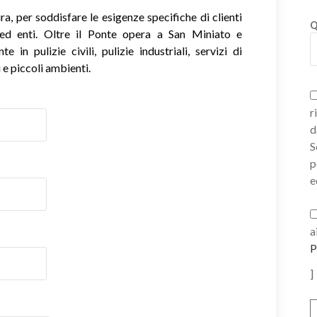
, per soddisfare le esigenze specifiche di clienti
Q
i ed enti. Oltre il Ponte opera a San Miniato e
 in pulizie civili, pulizie industriali, servizi di
 e piccoli ambienti.
r
d
S
p
e
a
P
]