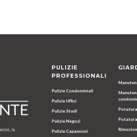
PULIZIE
GIAR
PROFESSIONALI
Manutenz
Pulizie Condominiali
Manutenz
condomin
Pulizie Uffici
Potatura
Pulizie Studi
Potatura
Pulizie Negozi
enze, la
Rimozion
Pulizie Capannoni