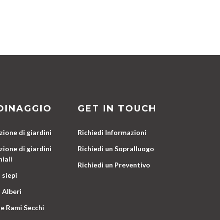
DINAGGIO
GET IN TOUCH
ione di giardini
Richiedi Informazioni
ione di giardini
Richiedi un Sopralluogo
iali
Richiedi un Preventivo
 siepi
 Alberi
e Rami Secchi