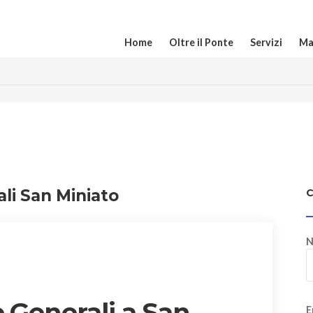
Home
Oltre il Ponte
Servizi
Ma
ali San Miniato
N
 Generali a San
E