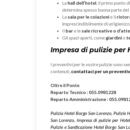
La
hall dell’hotel
, il primo punto d
determina spesso buona parte del 
La
sala per le colazioni
e il
risto
imprescindibilmente di un’igieniz
Il
bar
e le
sale ricreative o d’att
Gli spazi aperti, come
giardini
o
t
Impresa di pulizie per
I preventivi per le vostre pulizie sono se
contenuti,
contattaci per un prevent
Oltre il Ponte
Reparto Tecnico : 055.0981228
Reparto Amministrazione : 055.0981
Pulizia Hotel Borgo San Lorenzo, Pulizie 
San Lorenzo, Impresa di pulizie per Hote
Pulizie e Sanificazione Hotel Borgo San L