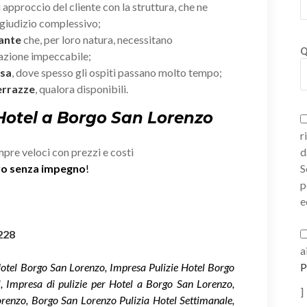
i approccio del cliente con la struttura, che ne
giudizio complessivo;
rante
che, per loro natura, necessitano
Q
zazione impeccabile;
esa
, dove spesso gli ospiti passano molto tempo;
errazze
, qualora disponibili.
 Hotel a Borgo San Lorenzo
r
mpre veloci con prezzi e costi
d
ivo senza impegno
!
S
p
e
228
a
Hotel Borgo San Lorenzo, Impresa Pulizie Hotel Borgo
P
l, Impresa di pulizie per Hotel a Borgo San Lorenzo,
]
orenzo, Borgo San Lorenzo Pulizia Hotel Settimanale,