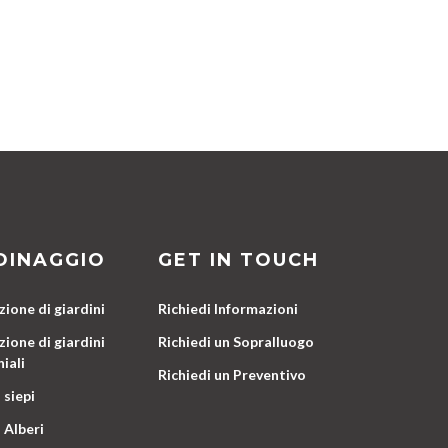
DINAGGIO
GET IN TOUCH
ione di giardini
Richiedi Informazioni
ione di giardini
Richiedi un Sopralluogo
iali
Richiedi un Preventivo
 siepi
 Alberi