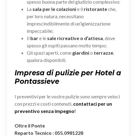
spesso buona parte del giudizio complessivo;
La
sala per le colazioni
e il
ristorante
che,
per loro natura, necessitano
imprescindibilmente di un’igienizzazione
impeccabile;
Il
bar
e le
sale ricreative o d’attesa
, dove
spesso gli ospiti passano molto tempo;
Gli spazi aperti, come
giardini
o
terrazze
,
qualora disponibili.
Impresa di pulizie per Hotel a
Pontassieve
I preventivi per le vostre pulizie sono sempre veloci
con prezzi e costi contenuti,
contattaci per un
preventivo senza impegno
!
Oltre il Ponte
Reparto Tecnico : 055.0981228