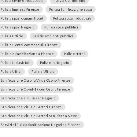
Pulizia civile e industriale
Pulizia Condominio
Pulizia Impresa Firenze
Pulizia Sanificazione spazi
Pulizia spazi comuni Hotel
Pulizia spazi industriali
Pulizia spazi Negozio
Pulizia spazi pubblici
Pulizia Ufficio
Pulizie ambienti pubblici
Pulizie Centri commerciali Firenze
Pulizie e Sanificazione a Firenze
Pulizie Hotel
Pulizie Industriali
Pulizie in Negozio
Pulizie Uffici
Pulizie Ufficio
Sanificazione Corona Virus Ozono Firenze
Sanificazione Covid-19 con Ozono Firenze
Sanificazione e Pulizie in Negozio
Sanificazione Virus e Batteri Firenze
Sanificazione Virus e Batteri San Piero a Sieve
Servizi di Pulizia Sanificazione Negozio a Firenze