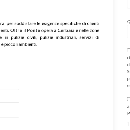
Q
, per soddisfare le esigenze specifiche di clienti
 enti.
Oltre il Ponte
opera a
Cerbaia
e nelle zone
n pulizie civili, pulizie industriali, servizi di
 e piccoli ambienti.
r
d
S
p
e
a
P
]