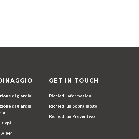
DINAGGIO
GET IN TOUCH
ione di giardini
Richiedi Informazioni
ione di giardini
Richiedi un Sopralluogo
iali
Richiedi un Preventivo
 siepi
 Alberi