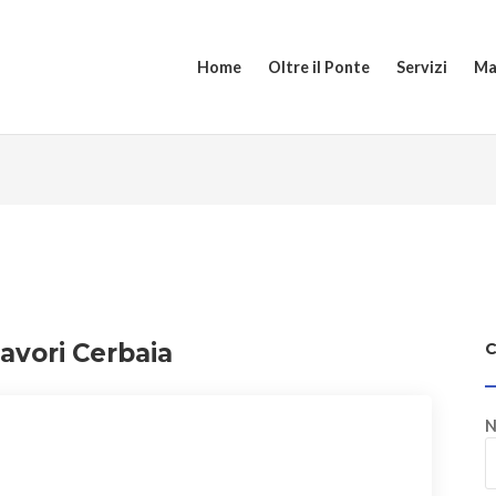
Home
Oltre il Ponte
Servizi
Ma
avori Cerbaia
N