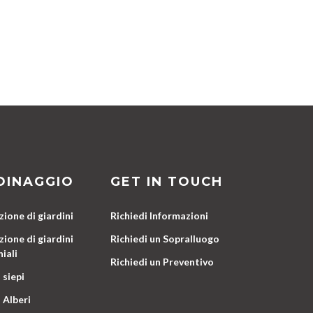
DINAGGIO
GET IN TOUCH
ione di giardini
Richiedi Informazioni
ione di giardini
Richiedi un Sopralluogo
iali
Richiedi un Preventivo
 siepi
 Alberi