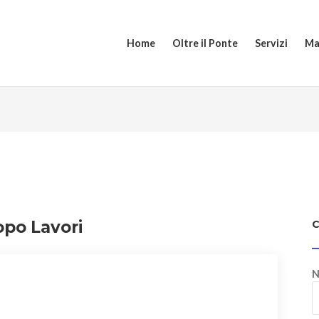
Home
Oltre il Ponte
Servizi
Ma
opo Lavori
N