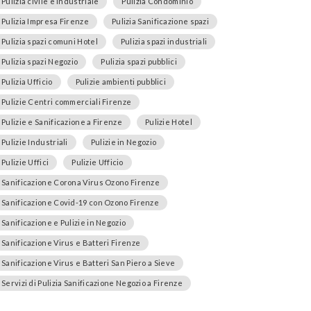
Pulizia civile e industriale
Pulizia Condominio
Pulizia Impresa Firenze
Pulizia Sanificazione spazi
Pulizia spazi comuni Hotel
Pulizia spazi industriali
Pulizia spazi Negozio
Pulizia spazi pubblici
Pulizia Ufficio
Pulizie ambienti pubblici
Pulizie Centri commerciali Firenze
Pulizie e Sanificazione a Firenze
Pulizie Hotel
Pulizie Industriali
Pulizie in Negozio
Pulizie Uffici
Pulizie Ufficio
Sanificazione Corona Virus Ozono Firenze
Sanificazione Covid-19 con Ozono Firenze
Sanificazione e Pulizie in Negozio
Sanificazione Virus e Batteri Firenze
Sanificazione Virus e Batteri San Piero a Sieve
Servizi di Pulizia Sanificazione Negozio a Firenze