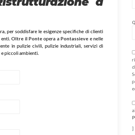
Ristrutturazione a
Q
, per soddisfare le esigenze specifiche di clienti
 enti.
Oltre il Ponte
opera a
Pontassieve
e nelle
e in pulizie civili, pulizie industriali, servizi di
 e piccoli ambienti.
r
d
S
p
e
a
P
]