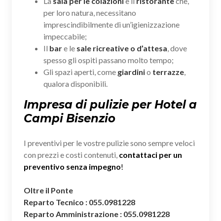
La
sala per le colazioni
e il
ristorante
che,
per loro natura, necessitano
imprescindibilmente di un’igienizzazione
impeccabile;
Il
bar
e le
sale ricreative o d’attesa
, dove
spesso gli ospiti passano molto tempo;
Gli spazi aperti, come
giardini
o
terrazze
,
qualora disponibili.
Impresa di pulizie per Hotel a
Campi Bisenzio
I preventivi per le vostre pulizie sono sempre veloci
con prezzi e costi contenuti,
contattaci per un
preventivo senza impegno
!
Oltre il Ponte
Reparto Tecnico : 055.0981228
Reparto Amministrazione : 055.0981228