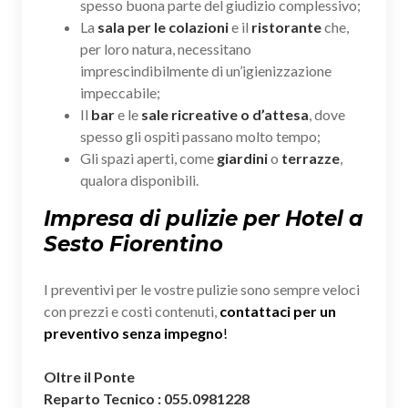
spesso buona parte del giudizio complessivo;
La
sala per le colazioni
e il
ristorante
che,
per loro natura, necessitano
imprescindibilmente di un’igienizzazione
impeccabile;
Il
bar
e le
sale ricreative o d’attesa
, dove
spesso gli ospiti passano molto tempo;
Gli spazi aperti, come
giardini
o
terrazze
,
qualora disponibili.
Impresa di pulizie per Hotel a
Sesto Fiorentino
I preventivi per le vostre pulizie sono sempre veloci
con prezzi e costi contenuti,
contattaci per un
preventivo senza impegno
!
Oltre il Ponte
Reparto Tecnico : 055.0981228