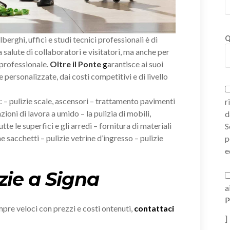
Q
alberghi, uffici e studi tecnici professionali è di
salute di collaboratori e visitatori, ma anche per
 professionale.
Oltre il Ponte
g
arantisce ai suoi
e personalizzate, dai costi competitivi e di livello
i: – pulizie scale, ascensori – trattamento pavimenti
r
zioni di lavora a umido – la pulizia di mobili,
d
tte le superfici e gli arredi – fornitura di materiali
S
e sacchetti – pulizie vetrine d’ingresso – pulizie
p
e
zie a Signa
a
P
empre veloci con prezzi e costi ontenuti,
contattaci
]