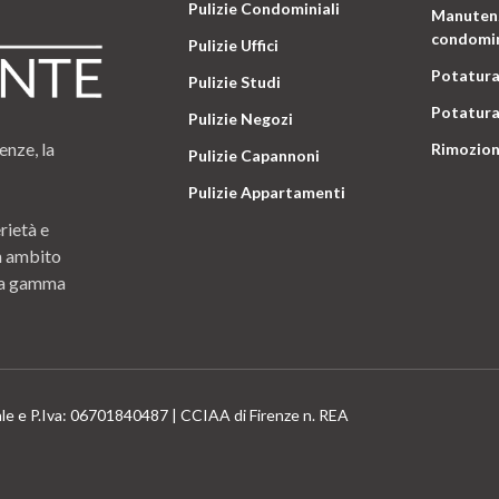
Pulizie Condominiali
Manutenz
condomin
Pulizie Uffici
Potatura
Pulizie Studi
Potatura
Pulizie Negozi
enze, la
Rimozion
Pulizie Capannoni
Pulizie Appartamenti
rietà e
n ambito
 una gamma
ale e P.Iva: 06701840487 | CCIAA di Firenze n. REA