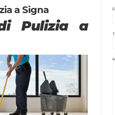
zia a Signa
E
di Pulizia a
T
M