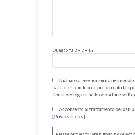
Quanto fa 2 + 2 + 1 ?
Dichiaro di avere inserito nel modulo d
dati corrispondono ai propri reali dati p
Ponte perseguire nelle opportune sedi o
Acconsento al trattamento dei dati pers
[
Privacy Policy
]
Please prove you are human by selecti