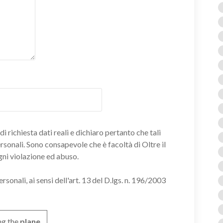
i richiesta dati reali e dichiaro pertanto che tali
ersonali. Sono consapevole che è facoltà di Oltre il
gni violazione ed abuso.
onali, ai sensi dell'art. 13 del D.lgs. n. 196/2003
ng the
plane
.