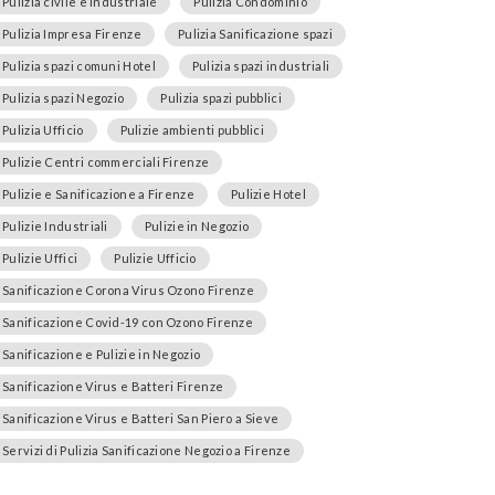
Pulizia civile e industriale
Pulizia Condominio
Pulizia Impresa Firenze
Pulizia Sanificazione spazi
Pulizia spazi comuni Hotel
Pulizia spazi industriali
Pulizia spazi Negozio
Pulizia spazi pubblici
Pulizia Ufficio
Pulizie ambienti pubblici
Pulizie Centri commerciali Firenze
Pulizie e Sanificazione a Firenze
Pulizie Hotel
Pulizie Industriali
Pulizie in Negozio
Pulizie Uffici
Pulizie Ufficio
Sanificazione Corona Virus Ozono Firenze
Sanificazione Covid-19 con Ozono Firenze
Sanificazione e Pulizie in Negozio
Sanificazione Virus e Batteri Firenze
Sanificazione Virus e Batteri San Piero a Sieve
Servizi di Pulizia Sanificazione Negozio a Firenze