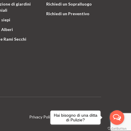
ione di giardini
Richiedi un Sopralluogo
iali
Richiedi un Preventivo
 siepi
 Alberi
e Rami Secchi
Hai bisogno di una ditta
Privacy Policy
Terms & Conditions
di Pulizie?