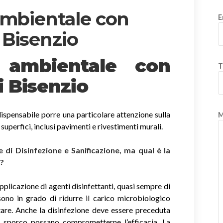
ambientale con
E
 Bisenzio
e ambientale con
T
 Bisenzio
ispensabile porre una particolare attenzione sulla
M
e superfici, inclusi pavimenti e rivestimenti murali.
di Disinfezione e Sanificazione, ma qual è la
i?
applicazione di agenti disinfettanti, quasi sempre di
sono in grado di ridurre il carico microbiologico
tare. Anche la disinfezione deve essere preceduta
di sporco possano comprometterne l’efficacia. La