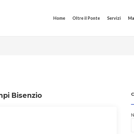
Home
Oltre il Ponte
Servizi
Ma
mpi Bisenzio
N