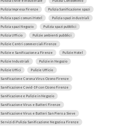
Pulizia civile e industriale
Pulizia Condominio
Pulizia Impresa Firenze
Pulizia Sanificazione spazi
Pulizia spazi comuni Hotel
Pulizia spazi industriali
Pulizia spazi Negozio
Pulizia spazi pubblici
Pulizia Ufficio
Pulizie ambienti pubblici
Pulizie Centri commerciali Firenze
Pulizie e Sanificazione a Firenze
Pulizie Hotel
Pulizie Industriali
Pulizie in Negozio
Pulizie Uffici
Pulizie Ufficio
Sanificazione Corona Virus Ozono Firenze
Sanificazione Covid-19 con Ozono Firenze
Sanificazione e Pulizie in Negozio
Sanificazione Virus e Batteri Firenze
Sanificazione Virus e Batteri San Piero a Sieve
Servizi di Pulizia Sanificazione Negozio a Firenze