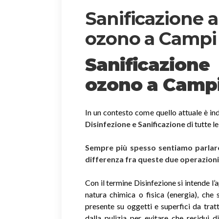
Sanificazione 
ozono a Campi
Sanificazion
ozono
a Campi
In un contesto come quello attuale è ind
Disinfezione e Sanificazione
di tutte l
Sempre più spesso sentiamo parlare 
differenza fra queste due operazion
Con il termine Disinfezione si intende l’
natura chimica o fisica (energia), che 
presente su oggetti e superfici da trat
dalla pulizia per evitare che residui 