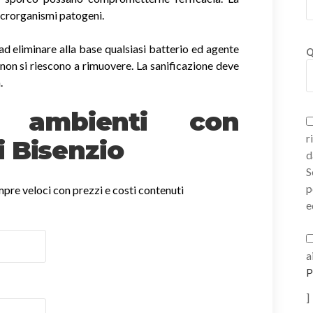
icrorganismi patogeni.
ad eliminare alla base qualsiasi batterio ed agente
Q
non si riescono a rimuovere. La sanificazione deve
.
ne ambienti con
r
 Bisenzio
d
S
p
empre veloci con prezzi e costi contenuti
e
a
P
]