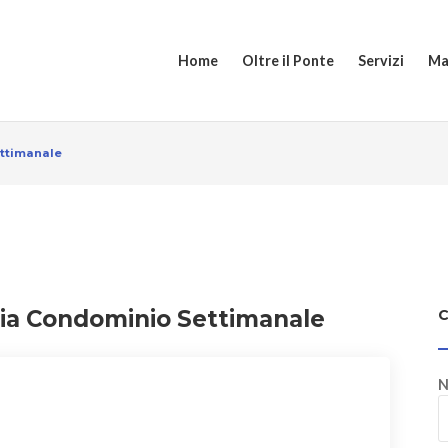
Home
Oltre il Ponte
Servizi
Ma
ettimanale
zia Condominio Settimanale
N