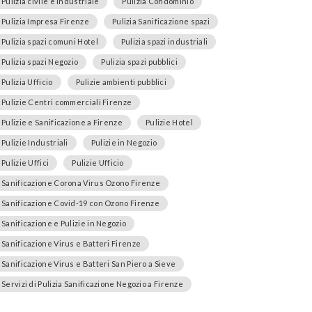
Pulizia civile e industriale
Pulizia Condominio
Pulizia Impresa Firenze
Pulizia Sanificazione spazi
Pulizia spazi comuni Hotel
Pulizia spazi industriali
Pulizia spazi Negozio
Pulizia spazi pubblici
Pulizia Ufficio
Pulizie ambienti pubblici
Pulizie Centri commerciali Firenze
Pulizie e Sanificazione a Firenze
Pulizie Hotel
Pulizie Industriali
Pulizie in Negozio
Pulizie Uffici
Pulizie Ufficio
Sanificazione Corona Virus Ozono Firenze
Sanificazione Covid-19 con Ozono Firenze
Sanificazione e Pulizie in Negozio
Sanificazione Virus e Batteri Firenze
Sanificazione Virus e Batteri San Piero a Sieve
Servizi di Pulizia Sanificazione Negozio a Firenze