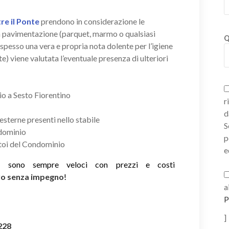
re il Ponte
prendono in considerazione le
lla pavimentazione (parquet, marmo o qualsiasi
Q
 spesso una vera e propria nota dolente per l’igiene
e) viene valutata l’eventuale presenza di ulteriori
io a Sesto Fiorentino
r
d
 esterne presenti nello stabile
S
ndominio
p
atoi del Condominio
e
ie sono sempre veloci con prezzi e costi
ivo senza impegno
!
a
P
]
228