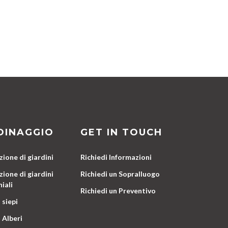
DINAGGIO
GET IN TOUCH
ione di giardini
Richiedi Informazioni
ione di giardini
Richiedi un Sopralluogo
iali
Richiedi un Preventivo
 siepi
 Alberi