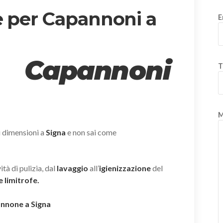
e per Capannoni a
E
 Capannoni
T
M
i dimensioni a
Signa
e non sai come
tà di pulizia, dal
lavaggio
all’
igienizzazione
del
e limitrofe.
pannone a Signa