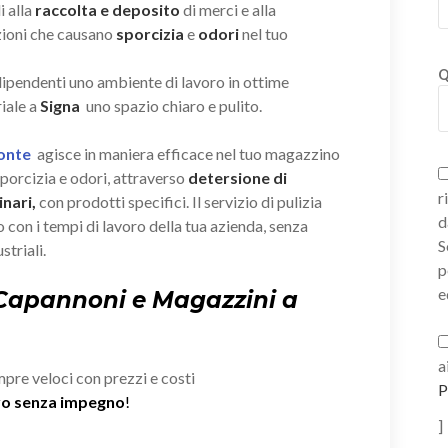
i alla
raccolta e deposito
di merci e alla
zioni che causano
sporcizia
e
odori
nel tuo
Q
 dipendenti uno ambiente di lavoro in ottime
iale a
Signa
uno spazio chiaro e pulito.
Ponte
agisce in maniera efficace nel tuo magazzino
porcizia e odori, attraverso
detersione di
r
nari,
con prodotti specifici. Il servizio di pulizia
d
 con i tempi di lavoro della tua azienda, senza
S
striali.
p
e
 Capannoni e Magazzini a
a
mpre veloci con prezzi e costi
P
ivo senza impegno
!
]