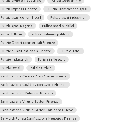
Pulizia civile e industriale
Pulizia Condominio
Pulizia Impresa Firenze
Pulizia Sanificazione spazi
Pulizia spazi comuni Hotel
Pulizia spazi industriali
Pulizia spazi Negozio
Pulizia spazi pubblici
Pulizia Ufficio
Pulizie ambienti pubblici
Pulizie Centri commerciali Firenze
Pulizie e Sanificazione a Firenze
Pulizie Hotel
Pulizie Industriali
Pulizie in Negozio
Pulizie Uffici
Pulizie Ufficio
Sanificazione Corona Virus Ozono Firenze
Sanificazione Covid-19 con Ozono Firenze
Sanificazione e Pulizie in Negozio
Sanificazione Virus e Batteri Firenze
Sanificazione Virus e Batteri San Piero a Sieve
Servizi di Pulizia Sanificazione Negozio a Firenze