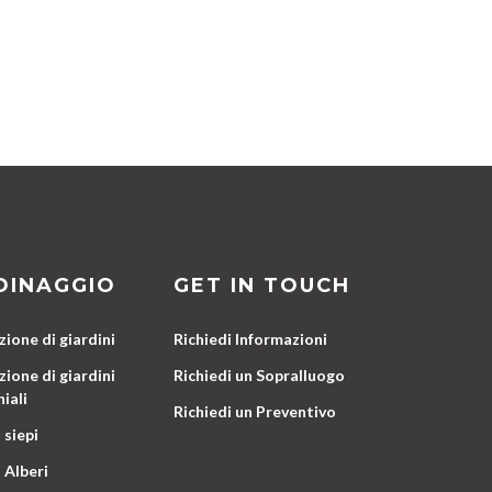
DINAGGIO
GET IN TOUCH
ione di giardini
Richiedi Informazioni
ione di giardini
Richiedi un Sopralluogo
iali
Richiedi un Preventivo
 siepi
 Alberi