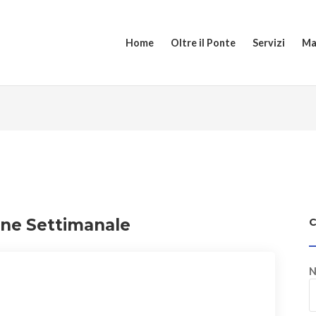
Home
Oltre il Ponte
Servizi
Ma
one Settimanale
N