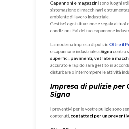
Capannoni e magazzini
sono luoghi util
sistemazione di macchinari e strumenta
ambiente di lavoro industriale.
Gestisci ogni situazione e regala ai tuoi
condizioni. Fai del tuo capannone industr
La moderna impresa di pulizie
Oltre il 
o capannone industriale a
Signa
contro s
superfici, pavimenti, vetrate e macchi
accurato e rapido sarà gestito in accordo
disturbare o interrompere le attività indu
Impresa di pulizie per
Signa
I preventivi per le vostre pulizie sono se
contenuti,
contattaci per un prevent