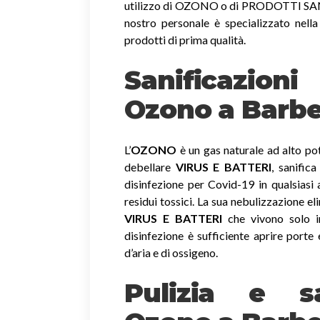
utilizzo di OZONO o di PRODOTTI SANIF
nostro personale è specializzato nella
prodotti di prima qualità.
Sanificazio
Ozono
a Barbe
L’
OZONO
è un gas naturale ad alto pot
debellare
VIRUS E BATTERI
, sanific
disinfezione per Covid-19 in qualsiasi
residui tossici.
La sua nebulizzazione el
VIRUS E BATTERI
che vivono solo in
disinfezione è sufficiente aprire porte 
d’aria e di ossigeno.
Pulizia e sa