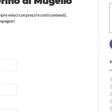
rino di Mugello
mpre veloci con prezzi e costi contenuti,
impegno
!