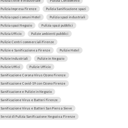
Pulizia civile e industriale
Pulizia Condominio
Pulizia Impresa Firenze
Pulizia Sanificazione spazi
Pulizia spazi comuni Hotel
Pulizia spazi industriali
Pulizia spazi Negozio
Pulizia spazi pubblici
Pulizia Ufficio
Pulizie ambienti pubblici
Pulizie Centri commerciali Firenze
Pulizie e Sanificazione a Firenze
Pulizie Hotel
Pulizie Industriali
Pulizie in Negozio
Pulizie Uffici
Pulizie Ufficio
Sanificazione Corona Virus Ozono Firenze
Sanificazione Covid-19 con Ozono Firenze
Sanificazione e Pulizie in Negozio
Sanificazione Virus e Batteri Firenze
Sanificazione Virus e Batteri San Piero a Sieve
Servizi di Pulizia Sanificazione Negozio a Firenze