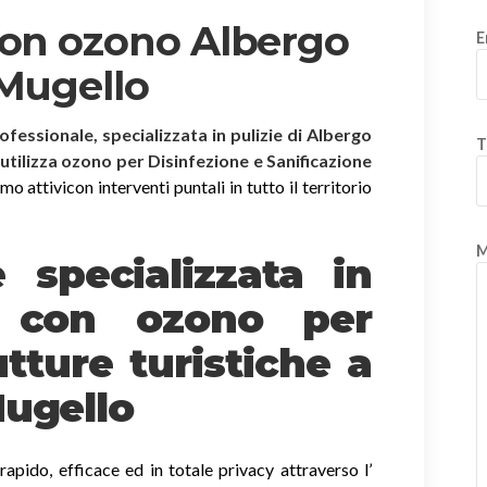
con ozono Albergo
E
 Mugello
rofessionale, specializzata in pulizie di Albergo
T
 utilizza ozono per Disinfezione e Sanificazione
 attivicon interventi puntali in tutto il territorio
M
è specializzata in
e
con ozono
per
tture turistiche a
Mugello
apido, efficace ed in totale privacy attraverso l’