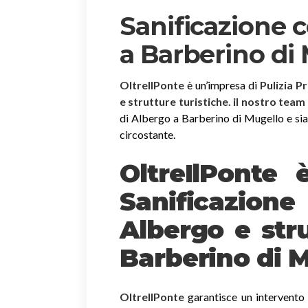
Sanificazione 
a Barberino di
OltreIlPonte
è un’impresa di
Pulizia P
e strutture turistiche. il nostro team
di Albergo a Barberino di Mugello e siamo
circostante.
OltreIlPonte 
Sanificazion
Albergo e stru
Barberino di 
OltreIlPonte
garantisce un intervento r