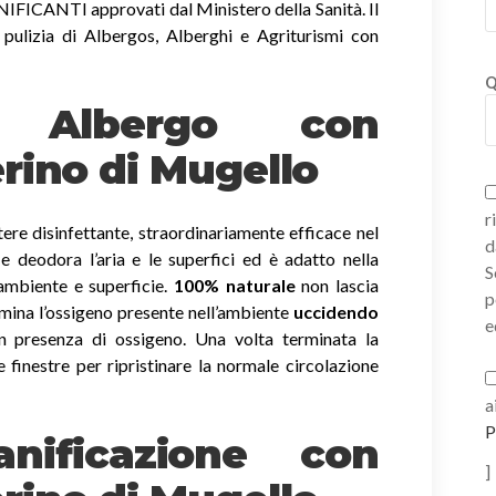
ICANTI approvati dal Ministero della Sanità. Il
 pulizia di Albergos, Alberghi e Agriturismi con
Q
ni Albergo con
rino di Mugello
r
ere disinfettante, straordinariamente efficace nel
d
a e deodora l’aria e le superfici ed è adatto nella
S
 ambiente e superficie.
100% naturale
non lascia
p
imina l’ossigeno presente nell’ambiente
uccidendo
e
 presenza di ossigeno. Una volta terminata la
e finestre per ripristinare la normale circolazione
a
P
nificazione con
]