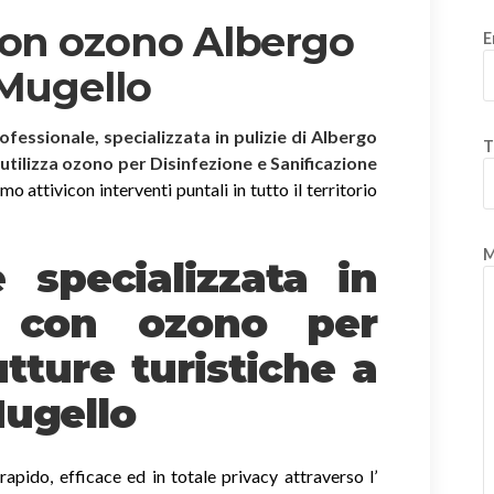
con ozono Albergo
E
 Mugello
rofessionale, specializzata in pulizie di Albergo
T
 utilizza ozono per Disinfezione e Sanificazione
 attivicon interventi puntali in tutto il territorio
M
è specializzata in
e
con ozono
per
tture turistiche a
Mugello
apido, efficace ed in totale privacy attraverso l’