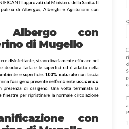
ICANTI approvati dal Ministero della Sanità. Il
 pulizia di Albergos, Alberghi e Agriturismi con
Q
ni Albergo con
rino di Mugello
r
ere disinfettante, straordinariamente efficace nel
d
a e deodora l’aria e le superfici ed è adatto nella
S
 ambiente e superficie.
100% naturale
non lascia
p
imina l’ossigeno presente nell’ambiente
uccidendo
e
 presenza di ossigeno. Una volta terminata la
e finestre per ripristinare la normale circolazione
a
P
nificazione con
]