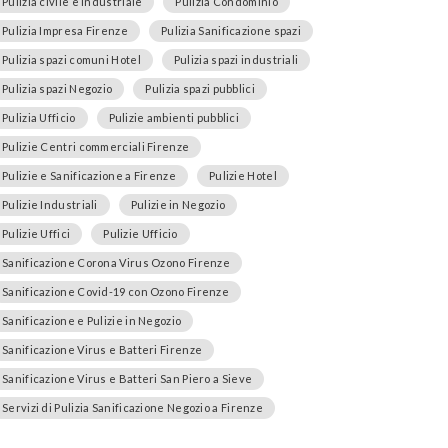
Pulizia civile e industriale
Pulizia Condominio
Pulizia Impresa Firenze
Pulizia Sanificazione spazi
Pulizia spazi comuni Hotel
Pulizia spazi industriali
Pulizia spazi Negozio
Pulizia spazi pubblici
Pulizia Ufficio
Pulizie ambienti pubblici
Pulizie Centri commerciali Firenze
Pulizie e Sanificazione a Firenze
Pulizie Hotel
Pulizie Industriali
Pulizie in Negozio
Pulizie Uffici
Pulizie Ufficio
Sanificazione Corona Virus Ozono Firenze
Sanificazione Covid-19 con Ozono Firenze
Sanificazione e Pulizie in Negozio
Sanificazione Virus e Batteri Firenze
Sanificazione Virus e Batteri San Piero a Sieve
Servizi di Pulizia Sanificazione Negozio a Firenze