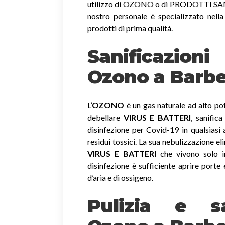
utilizzo di OZONO o di PRODOTTI SANIF
nostro personale è specializzato nella
prodotti di prima qualità.
Sanificazio
Ozono
a Barbe
L’
OZONO
è un gas naturale ad alto pot
debellare
VIRUS E BATTERI
, sanific
disinfezione per Covid-19 in qualsiasi
residui tossici.
La sua nebulizzazione el
VIRUS E BATTERI
che vivono solo in
disinfezione è sufficiente aprire porte 
d’aria e di ossigeno.
Pulizia e sa