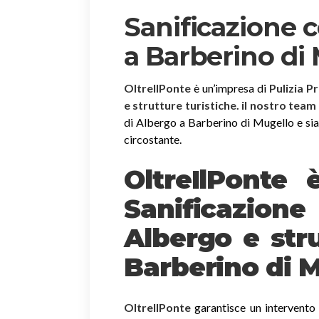
Sanificazione 
a Barberino di
OltreIlPonte
è un’impresa di
Pulizia P
e strutture turistiche. il nostro team
di Albergo a Barberino di Mugello e siamo
circostante.
OltreIlPonte 
Sanificazion
Albergo e stru
Barberino di 
OltreIlPonte
garantisce un intervento r