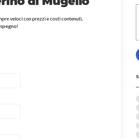
rino di Mugello
mpre veloci con prezzi e costi contenuti,
impegno
!