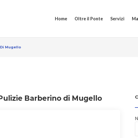
Home
Oltre il Ponte
Servizi
Ma
 Di Mugello
Pulizie Barberino di Mugello
N