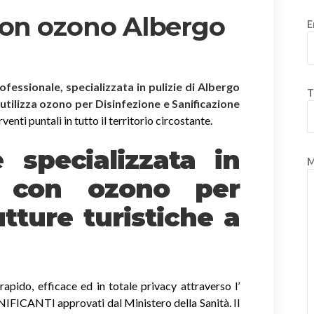
con ozono Albergo
E
rofessionale, specializzata in pulizie di Albergo
T
 utilizza ozono per Disinfezione e Sanificazione
enti puntali in tutto il territorio circostante.
è specializzata in
M
e
con ozono
per
tture turistiche a
apido, efficace ed in totale privacy attraverso l’
ICANTI approvati dal Ministero della Sanità. Il