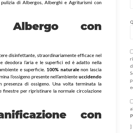
 pulizia di Albergos, Alberghi e Agriturismi con
ni Albergo con
Q
ere disinfettante, straordinariamente efficace nel
r
a e deodora l’aria e le superfici ed è adatto nella
d
 ambiente e superficie.
100% naturale
non lascia
S
imina l’ossigeno presente nell’ambiente
uccidendo
p
 presenza di ossigeno. Una volta terminata la
e
e finestre per ripristinare la normale circolazione
a
nificazione con
P
]