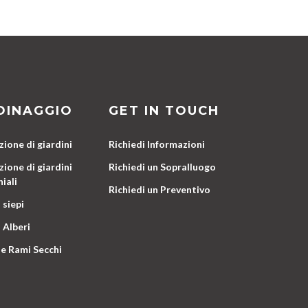
DINAGGIO
GET IN TOUCH
ione di giardini
Richiedi Informazioni
ione di giardini
Richiedi un Sopralluogo
iali
Richiedi un Preventivo
 siepi
 Alberi
e Rami Secchi