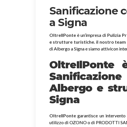
Sanificazione 
a Signa
OltreIlPonte
è un’impresa di
Pulizia P
e strutture turistiche. il nostro team
di Albergo a Signa e siamo attivicon interv
OltreIlPonte 
Sanificazion
Albergo e stru
Signa
OltreIlPonte
garantisce un intervento r
utilizzo di OZONO o di PRODOTTI SANIF