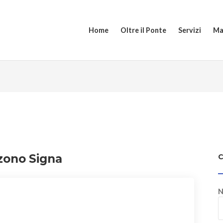
Home
Oltre il Ponte
Servizi
Ma
zono Signa
N