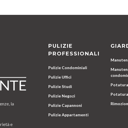
PULIZIE
GIAR
PROFESSIONALI
Manutenz
Pulizie Condominiali
Manutenz
condomin
Pulizie Uffici
Potatura
Pulizie Studi
Potatura
Pulizie Negozi
enze, la
Rimozion
Pulizie Capannoni
Pulizie Appartamenti
rietà e