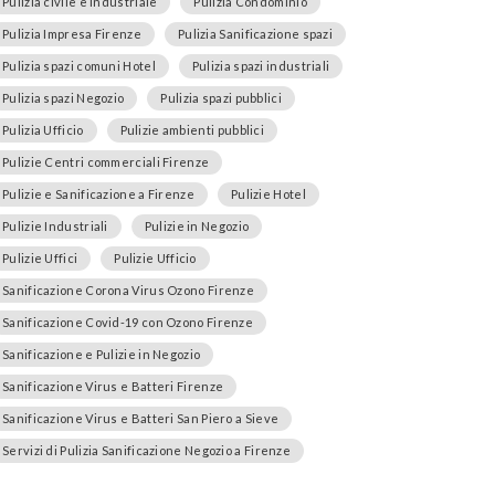
Pulizia civile e industriale
Pulizia Condominio
Pulizia Impresa Firenze
Pulizia Sanificazione spazi
Pulizia spazi comuni Hotel
Pulizia spazi industriali
Pulizia spazi Negozio
Pulizia spazi pubblici
Pulizia Ufficio
Pulizie ambienti pubblici
Pulizie Centri commerciali Firenze
Pulizie e Sanificazione a Firenze
Pulizie Hotel
Pulizie Industriali
Pulizie in Negozio
Pulizie Uffici
Pulizie Ufficio
Sanificazione Corona Virus Ozono Firenze
Sanificazione Covid-19 con Ozono Firenze
Sanificazione e Pulizie in Negozio
Sanificazione Virus e Batteri Firenze
Sanificazione Virus e Batteri San Piero a Sieve
Servizi di Pulizia Sanificazione Negozio a Firenze