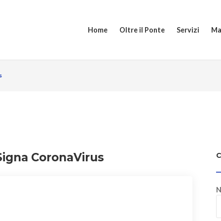
Home
Oltre il Ponte
Servizi
Ma
s
 Signa CoronaVirus
N