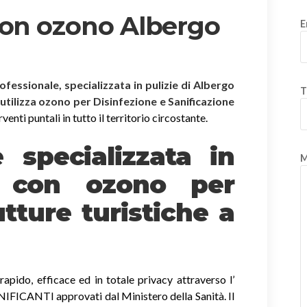
con ozono Albergo
E
rofessionale, specializzata in pulizie di Albergo
T
 utilizza ozono per Disinfezione e Sanificazione
enti puntali in tutto il territorio circostante.
è specializzata in
M
e
con ozono
per
tture turistiche a
apido, efficace ed in totale privacy attraverso l’
ICANTI approvati dal Ministero della Sanità. Il