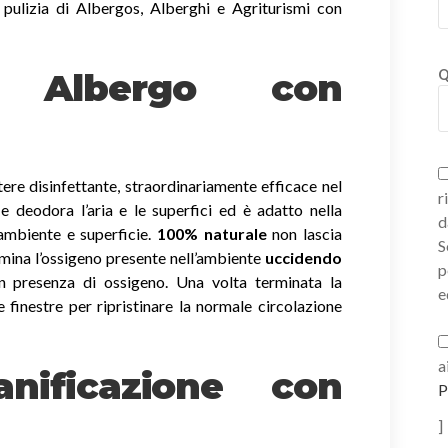
 pulizia di Albergos, Alberghi e Agriturismi con
ni Albergo con
Q
ere disinfettante, straordinariamente efficace nel
r
a e deodora l’aria e le superfici ed è adatto nella
d
 ambiente e superficie.
100% naturale
non lascia
S
imina l’ossigeno presente nell’ambiente
uccidendo
p
 presenza di ossigeno. Una volta terminata la
e
e finestre per ripristinare la normale circolazione
a
nificazione con
P
]