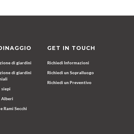
DINAGGIO
GET IN TOUCH
ione di giardini
Richiedi Informazioni
ione di giardini
Richiedi un Sopralluogo
iali
Richiedi un Preventivo
 siepi
 Alberi
e Rami Secchi