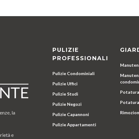
PULIZIE
GIAR
PROFESSIONALI
Manutenz
Pulizie Condominiali
Manutenz
condomin
Pulizie Uffici
Potatura
Pulizie Studi
Potatura
Pulizie Negozi
enze, la
Rimozion
Pulizie Capannoni
Pulizie Appartamenti
rietà e