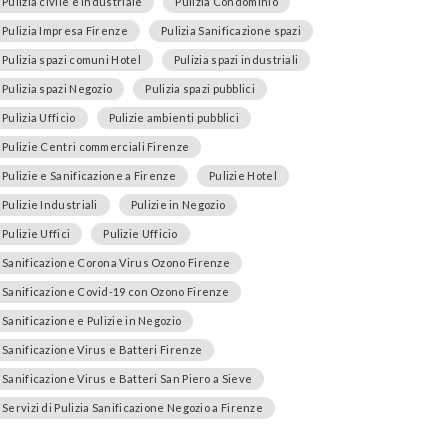
Pulizia civile e industriale
Pulizia Condominio
Pulizia Impresa Firenze
Pulizia Sanificazione spazi
Pulizia spazi comuni Hotel
Pulizia spazi industriali
Pulizia spazi Negozio
Pulizia spazi pubblici
Pulizia Ufficio
Pulizie ambienti pubblici
Pulizie Centri commerciali Firenze
Pulizie e Sanificazione a Firenze
Pulizie Hotel
Pulizie Industriali
Pulizie in Negozio
Pulizie Uffici
Pulizie Ufficio
Sanificazione Corona Virus Ozono Firenze
Sanificazione Covid-19 con Ozono Firenze
Sanificazione e Pulizie in Negozio
Sanificazione Virus e Batteri Firenze
Sanificazione Virus e Batteri San Piero a Sieve
Servizi di Pulizia Sanificazione Negozio a Firenze