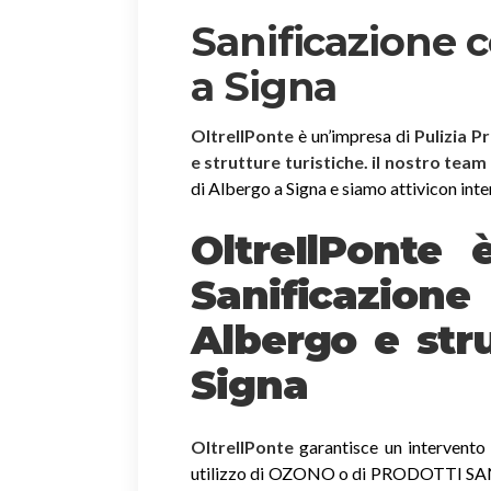
Sanificazione 
a Signa
OltreIlPonte
è un’impresa di
Pulizia P
e strutture turistiche. il nostro team
di Albergo a Signa e siamo attivicon interv
OltreIlPonte 
Sanificazion
Albergo e stru
Signa
OltreIlPonte
garantisce un intervento r
utilizzo di OZONO o di PRODOTTI SANIF