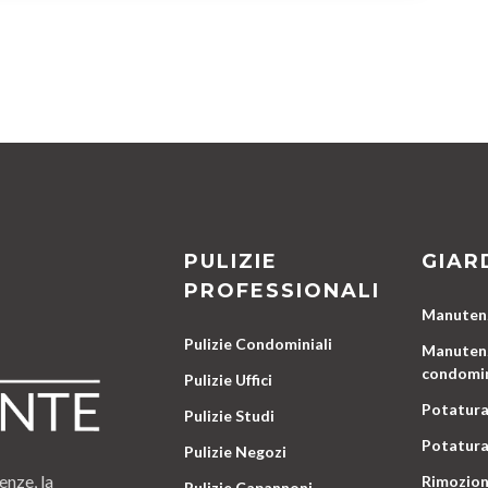
PULIZIE
GIAR
PROFESSIONALI
Manutenz
Pulizie Condominiali
Manutenz
condomin
Pulizie Uffici
Potatura
Pulizie Studi
Potatura
Pulizie Negozi
enze, la
Rimozion
Pulizie Capannoni