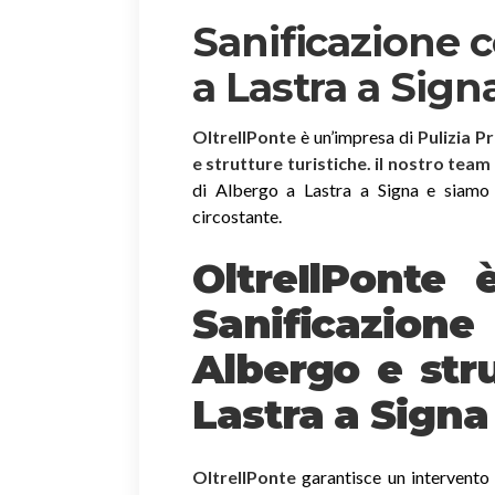
Sanificazione 
a Lastra a Sign
OltreIlPonte
è un’impresa di
Pulizia P
e strutture turistiche. il nostro team
di Albergo a Lastra a Signa e siamo at
circostante.
OltreIlPonte 
Sanificazion
Albergo e stru
Lastra a Signa
OltreIlPonte
garantisce un intervento r