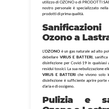
utilizzo di OZONO o di PRODOTTI SANIF
nostro personale è specializzato nella
prodotti di prima qualità.
Sanificazio
Ozono
a Lastr
L’
OZONO
è un gas naturale ad alto pot
debellare
VIRUS E BATTERI
, sanific
disinfezione per Covid-19 in qualsiasi
residui tossici.
La sua nebulizzazione el
VIRUS E BATTERI
che vivono solo in
disinfezione è sufficiente aprire porte 
d’aria e di ossigeno.
Pulizia e sa