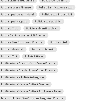
Pulizia civile e industriale
Pulizia Condominio
Pulizia Impresa Firenze
Pulizia Sanificazione spazi
Pulizia spazi comuni Hotel
Pulizia spazi industriali
Pulizia spazi Negozio
Pulizia spazi pubblici
Pulizia Ufficio
Pulizie ambienti pubblici
Pulizie Centri commerciali Firenze
Pulizie e Sanificazione a Firenze
Pulizie Hotel
Pulizie Industriali
Pulizie in Negozio
Pulizie Uffici
Pulizie Ufficio
Sanificazione Corona Virus Ozono Firenze
Sanificazione Covid-19 con Ozono Firenze
Sanificazione e Pulizie in Negozio
Sanificazione Virus e Batteri Firenze
Sanificazione Virus e Batteri San Piero a Sieve
Servizi di Pulizia Sanificazione Negozio a Firenze