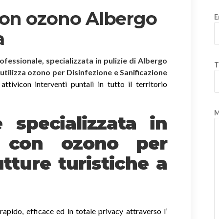
con ozono Albergo
E
a
rofessionale, specializzata in pulizie di Albergo
T
 utilizza ozono per Disinfezione e Sanificazione
tivicon interventi puntali in tutto il territorio
M
è specializzata in
e
con ozono
per
tture turistiche a
apido, efficace ed in totale privacy attraverso l’