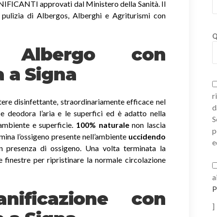
ICANTI approvati dal Ministero della Sanità. Il
 pulizia di Albergos, Alberghi e Agriturismi con
Q
ni Albergo con
a a Signa
r
ere disinfettante, straordinariamente efficace nel
d
a e deodora l’aria e le superfici ed è adatto nella
S
 ambiente e superficie.
100% naturale
non lascia
p
imina l’ossigeno presente nell’ambiente
uccidendo
e
 presenza di ossigeno. Una volta terminata la
e finestre per ripristinare la normale circolazione
a
P
nificazione con
]