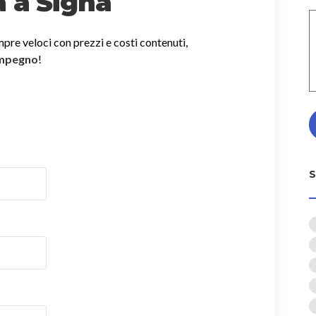
a a Signa
mpre veloci con prezzi e costi contenuti,
impegno
!