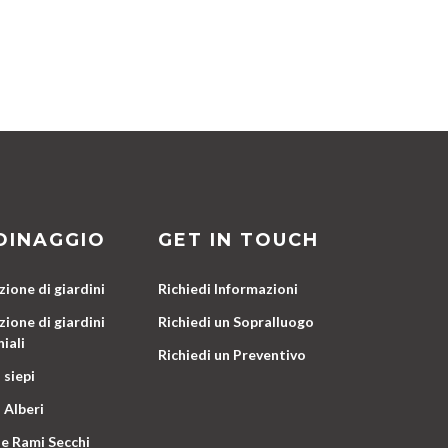
DINAGGIO
GET IN TOUCH
ione di giardini
Richiedi Informazioni
ione di giardini
Richiedi un Sopralluogo
iali
Richiedi un Preventivo
 siepi
 Alberi
e Rami Secchi