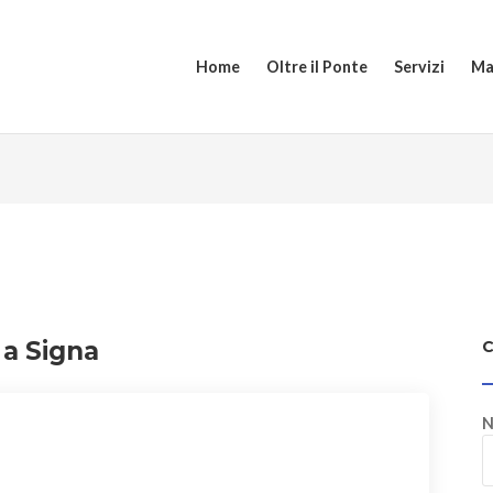
Home
Oltre il Ponte
Servizi
Ma
 a Signa
N