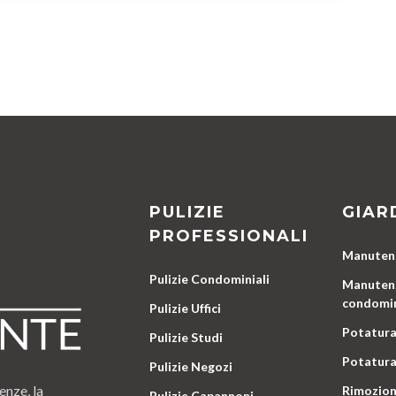
PULIZIE
GIAR
PROFESSIONALI
Manutenz
Pulizie Condominiali
Manutenz
condomin
Pulizie Uffici
Potatura
Pulizie Studi
Potatura
Pulizie Negozi
enze, la
Rimozion
Pulizie Capannoni