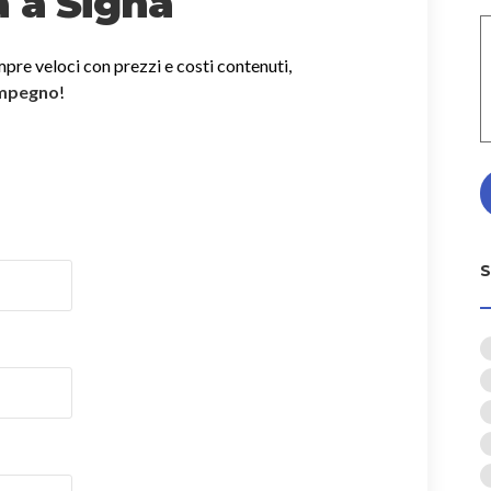
a a Signa
mpre veloci con prezzi e costi contenuti,
impegno
!