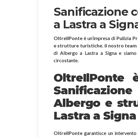
Sanificazione 
a Lastra a Sign
OltreIlPonte
è un’impresa di
Pulizia P
e strutture turistiche. il nostro team
di Albergo a Lastra a Signa e siamo at
circostante.
OltreIlPonte 
Sanificazion
Albergo e stru
Lastra a Signa
OltreIlPonte
garantisce un intervento r