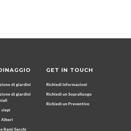
DINAGGIO
GET IN TOUCH
ione di giardini
Richiedi Informazioni
ione di giardini
Richiedi un Sopralluogo
iali
Richiedi un Preventivo
 siepi
 Alberi
e Rami Secchi