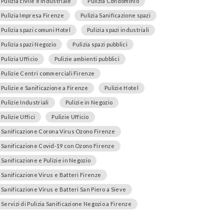
Pulizia civile e industriale
Pulizia Condominio
Pulizia Impresa Firenze
Pulizia Sanificazione spazi
Pulizia spazi comuni Hotel
Pulizia spazi industriali
Pulizia spazi Negozio
Pulizia spazi pubblici
Pulizia Ufficio
Pulizie ambienti pubblici
Pulizie Centri commerciali Firenze
Pulizie e Sanificazione a Firenze
Pulizie Hotel
Pulizie Industriali
Pulizie in Negozio
Pulizie Uffici
Pulizie Ufficio
Sanificazione Corona Virus Ozono Firenze
Sanificazione Covid-19 con Ozono Firenze
Sanificazione e Pulizie in Negozio
Sanificazione Virus e Batteri Firenze
Sanificazione Virus e Batteri San Piero a Sieve
Servizi di Pulizia Sanificazione Negozio a Firenze