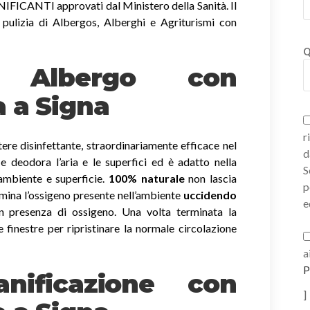
ICANTI approvati dal Ministero della Sanità. Il
 pulizia di Albergos, Alberghi e Agriturismi con
Q
ni Albergo con
a a Signa
r
ere disinfettante, straordinariamente efficace nel
d
a e deodora l’aria e le superfici ed è adatto nella
S
 ambiente e superficie.
100% naturale
non lascia
p
imina l’ossigeno presente nell’ambiente
uccidendo
e
 presenza di ossigeno. Una volta terminata la
e finestre per ripristinare la normale circolazione
a
P
nificazione con
]