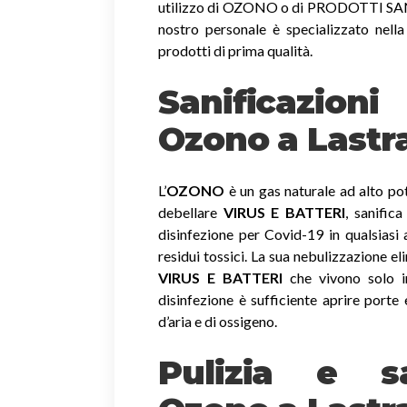
utilizzo di OZONO o di PRODOTTI SANIF
nostro personale è specializzato nella
prodotti di prima qualità.
Sanificazio
Ozono
a Lastr
L’
OZONO
è un gas naturale ad alto pot
debellare
VIRUS E BATTERI
, sanific
disinfezione per Covid-19 in qualsiasi
residui tossici.
La sua nebulizzazione el
VIRUS E BATTERI
che vivono solo in
disinfezione è sufficiente aprire porte 
d’aria e di ossigeno.
Pulizia e sa