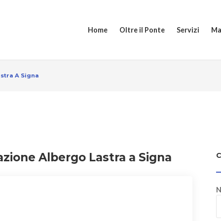
Home
Oltre il Ponte
Servizi
Ma
astra A Signa
azione Albergo Lastra a Signa
N