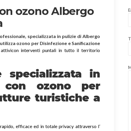
con ozono Albergo
E
a
rofessionale, specializzata in pulizie di Albergo
T
 utilizza ozono per Disinfezione e Sanificazione
tivicon interventi puntali in tutto il territorio
M
è specializzata in
e
con ozono
per
tture turistiche a
apido, efficace ed in totale privacy attraverso l’