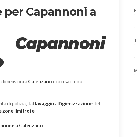
e per Capannoni a
E
 Capannoni
T
o
M
i dimensioni a
Calenzano
e non sai come
tà di pulizia, dal
lavaggio
all’
igienizzazione
del
 zone limitrofe.
pannone a Calenzano