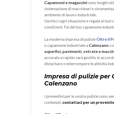
Capannoni e magazzini
sono luoghi util
sistemazione di macchinari e strumenta
ambiente di lavoro industriale.
Gestisci ogni situazione e regala ai tuoi
condizioni. Fai del tuo capannone industr
La moderna impresa di pulizie
Oltre il 
o capannone industriale a
Calenzano
con
superfici, pavimenti, vetrate e macchi
accurato e rapido sarà gestito in accordo
disturbare o interrompere le attività indu
Impresa di pulizie per
Calenzano
I preventivi per le vostre pulizie sono se
contenuti,
contattaci per un prevent