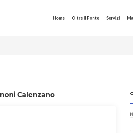
Home
Oltre il Ponte
Servizi
Ma
nnoni Calenzano
N