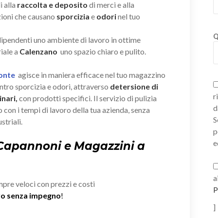
i alla
raccolta e deposito
di merci e alla
zioni che causano
sporcizia
e
odori
nel tuo
Q
 dipendenti uno ambiente di lavoro in ottime
iale a
Calenzano
uno spazio chiaro e pulito.
Ponte
agisce in maniera efficace nel tuo magazzino
tro sporcizia e odori, attraverso
detersione di
r
nari,
con prodotti specifici. Il servizio di pulizia
d
 con i tempi di lavoro della tua azienda, senza
S
striali.
p
e
 Capannoni e Magazzini a
a
mpre veloci con prezzi e costi
P
ivo senza impegno
!
]