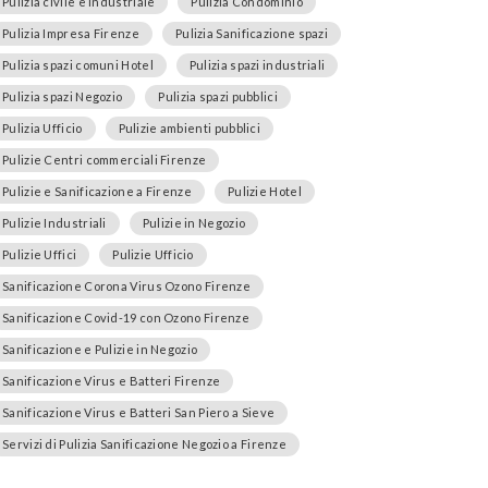
Pulizia civile e industriale
Pulizia Condominio
Pulizia Impresa Firenze
Pulizia Sanificazione spazi
Pulizia spazi comuni Hotel
Pulizia spazi industriali
Pulizia spazi Negozio
Pulizia spazi pubblici
Pulizia Ufficio
Pulizie ambienti pubblici
Pulizie Centri commerciali Firenze
Pulizie e Sanificazione a Firenze
Pulizie Hotel
Pulizie Industriali
Pulizie in Negozio
Pulizie Uffici
Pulizie Ufficio
Sanificazione Corona Virus Ozono Firenze
Sanificazione Covid-19 con Ozono Firenze
Sanificazione e Pulizie in Negozio
Sanificazione Virus e Batteri Firenze
Sanificazione Virus e Batteri San Piero a Sieve
Servizi di Pulizia Sanificazione Negozio a Firenze