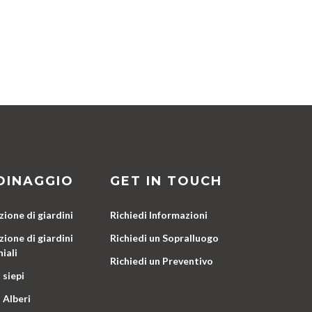
DINAGGIO
GET IN TOUCH
ione di giardini
Richiedi Informazioni
ione di giardini
Richiedi un Sopralluogo
iali
Richiedi un Preventivo
 siepi
 Alberi