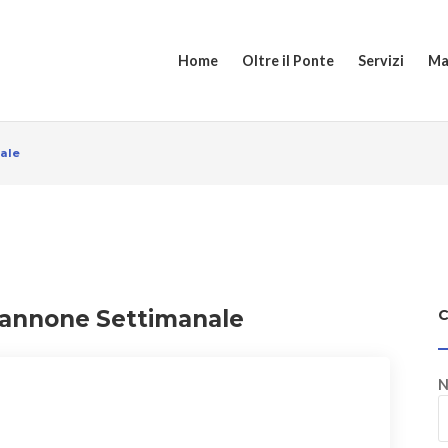
Home
Oltre il Ponte
Servizi
Ma
ale
pannone Settimanale
N