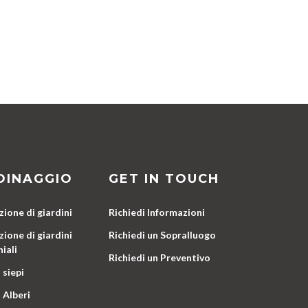
DINAGGIO
GET IN TOUCH
ione di giardini
Richiedi Informazioni
ione di giardini
Richiedi un Sopralluogo
iali
Richiedi un Preventivo
 siepi
 Alberi