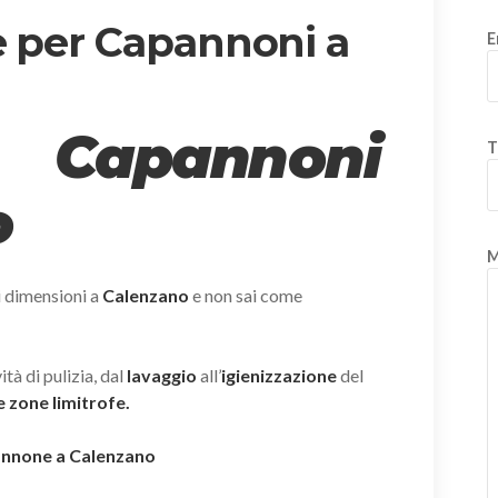
e per Capannoni a
E
 Capannoni
T
o
M
i dimensioni a
Calenzano
e non sai come
tà di pulizia, dal
lavaggio
all’
igienizzazione
del
 zone limitrofe.
pannone a Calenzano