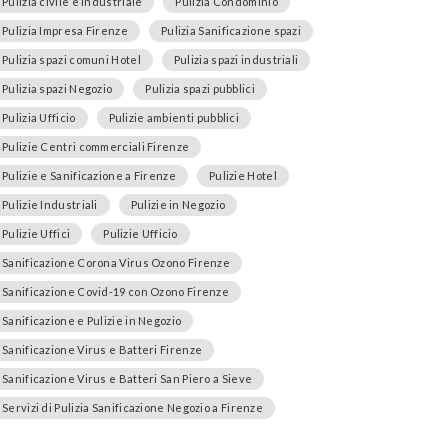
Pulizia civile e industriale
Pulizia Condominio
Pulizia Impresa Firenze
Pulizia Sanificazione spazi
Pulizia spazi comuni Hotel
Pulizia spazi industriali
Pulizia spazi Negozio
Pulizia spazi pubblici
Pulizia Ufficio
Pulizie ambienti pubblici
Pulizie Centri commerciali Firenze
Pulizie e Sanificazione a Firenze
Pulizie Hotel
Pulizie Industriali
Pulizie in Negozio
Pulizie Uffici
Pulizie Ufficio
Sanificazione Corona Virus Ozono Firenze
Sanificazione Covid-19 con Ozono Firenze
Sanificazione e Pulizie in Negozio
Sanificazione Virus e Batteri Firenze
Sanificazione Virus e Batteri San Piero a Sieve
Servizi di Pulizia Sanificazione Negozio a Firenze