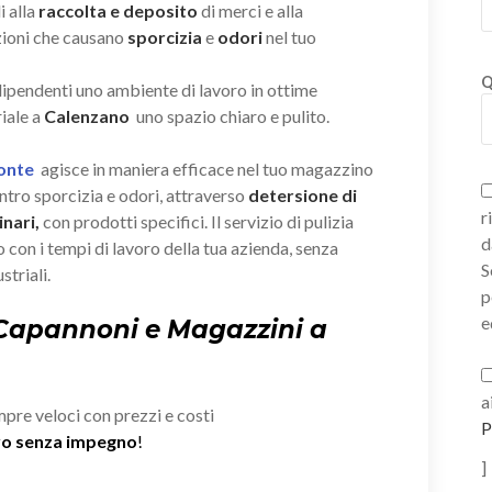
i alla
raccolta e deposito
di merci e alla
zioni che causano
sporcizia
e
odori
nel tuo
Q
 dipendenti uno ambiente di lavoro in ottime
iale a
Calenzano
uno spazio chiaro e pulito.
Ponte
agisce in maniera efficace nel tuo magazzino
tro sporcizia e odori, attraverso
detersione di
r
nari,
con prodotti specifici. Il servizio di pulizia
d
 con i tempi di lavoro della tua azienda, senza
S
striali.
p
e
 Capannoni e Magazzini a
a
mpre veloci con prezzi e costi
P
ivo senza impegno
!
]