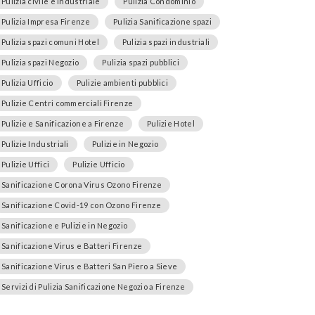
Pulizia civile e industriale
Pulizia Condominio
Pulizia Impresa Firenze
Pulizia Sanificazione spazi
Pulizia spazi comuni Hotel
Pulizia spazi industriali
Pulizia spazi Negozio
Pulizia spazi pubblici
Pulizia Ufficio
Pulizie ambienti pubblici
Pulizie Centri commerciali Firenze
Pulizie e Sanificazione a Firenze
Pulizie Hotel
Pulizie Industriali
Pulizie in Negozio
Pulizie Uffici
Pulizie Ufficio
Sanificazione Corona Virus Ozono Firenze
Sanificazione Covid-19 con Ozono Firenze
Sanificazione e Pulizie in Negozio
Sanificazione Virus e Batteri Firenze
Sanificazione Virus e Batteri San Piero a Sieve
Servizi di Pulizia Sanificazione Negozio a Firenze