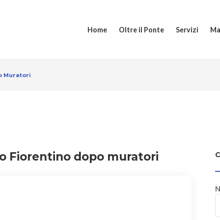
Home
Oltre il Ponte
Servizi
Ma
o Muratori
to Fiorentino dopo muratori
N