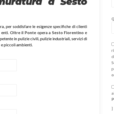
 muratura a Sesto
Q
, per soddisfare le esigenze specifiche di clienti
 enti.
Oltre il Ponte
opera a
Sesto Fiorentino
e
ente in pulizie civili, pulizie industriali, servizi di
 e piccoli ambienti.
r
d
S
p
e
a
P
]