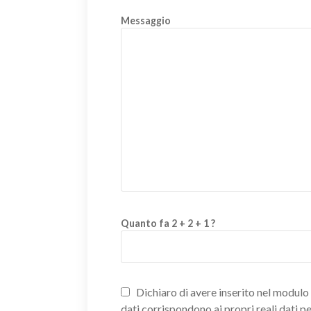
Messaggio
Quanto fa 2 + 2 + 1 ?
Dichiaro di avere inserito nel modulo d
dati corrispondono ai propri reali dati p