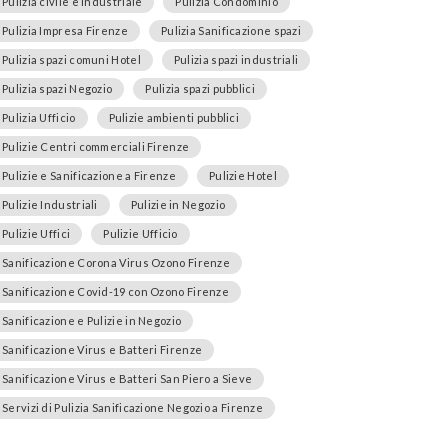
Pulizia civile e industriale
Pulizia Condominio
Pulizia Impresa Firenze
Pulizia Sanificazione spazi
Pulizia spazi comuni Hotel
Pulizia spazi industriali
Pulizia spazi Negozio
Pulizia spazi pubblici
Pulizia Ufficio
Pulizie ambienti pubblici
Pulizie Centri commerciali Firenze
Pulizie e Sanificazione a Firenze
Pulizie Hotel
Pulizie Industriali
Pulizie in Negozio
Pulizie Uffici
Pulizie Ufficio
Sanificazione Corona Virus Ozono Firenze
Sanificazione Covid-19 con Ozono Firenze
Sanificazione e Pulizie in Negozio
Sanificazione Virus e Batteri Firenze
Sanificazione Virus e Batteri San Piero a Sieve
Servizi di Pulizia Sanificazione Negozio a Firenze