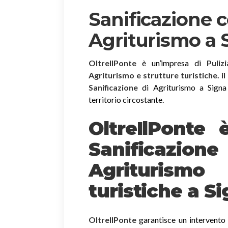
Sanificazione 
Agriturismo a 
OltreIlPonte
è un’impresa di
Puliz
Agriturismo e strutture turistiche. i
Sanificazione
di Agriturismo a Signa e
territorio circostante.
OltreIlPonte 
Sanificazion
Agriturism
turistiche a S
OltreIlPonte
garantisce un intervento r