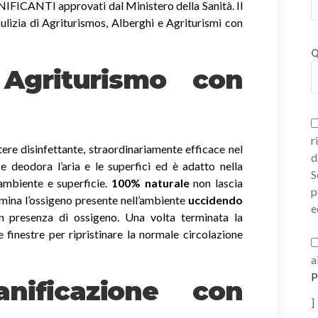
ICANTI approvati dal Ministero della Sanità. Il
ulizia di Agriturismos, Alberghi e Agriturismi con
Q
i Agriturismo con
r
ere disinfettante, straordinariamente efficace nel
d
a e deodora l’aria e le superfici ed è adatto nella
S
 ambiente e superficie.
100% naturale
non lascia
p
imina l’ossigeno presente nell’ambiente
uccidendo
e
 presenza di ossigeno. Una volta terminata la
e finestre per ripristinare la normale circolazione
a
P
nificazione con
]