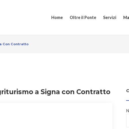
Home
Oltre il Ponte
Servizi
Ma
a Con Contratto
griturismo a Signa con Contratto
N