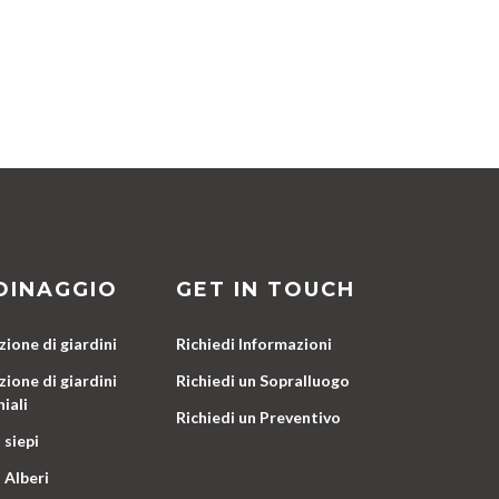
DINAGGIO
GET IN TOUCH
ione di giardini
Richiedi Informazioni
ione di giardini
Richiedi un Sopralluogo
iali
Richiedi un Preventivo
 siepi
 Alberi