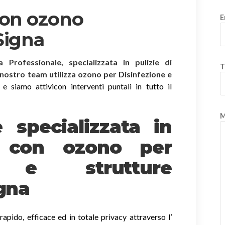
con ozono
E
Signa
ia Professionale, specializzata in pulizie di
T
l nostro team utilizza ozono per Disinfezione e
 siamo attivicon interventi puntali in tutto il
M
è specializzata in
e
con ozono
per
o e strutture
igna
apido, efficace ed in totale privacy attraverso l’