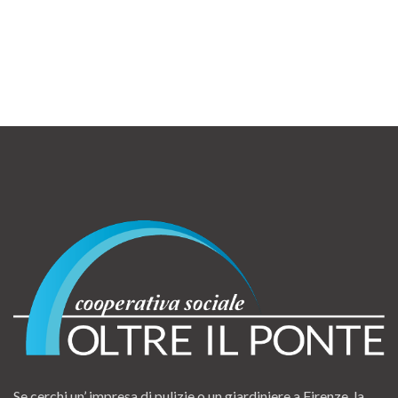
Se cerchi un’ impresa di pulizie o un giardiniere a Firenze, la