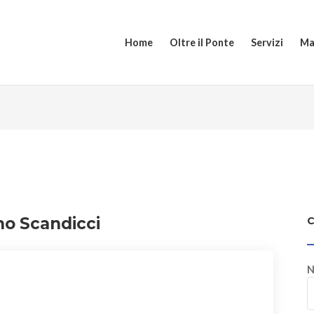
Home
Oltre il Ponte
Servizi
Ma
no Scandicci
N