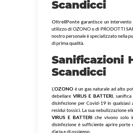
Scandicci
OltreIlPonte
garantisce un intervento r
utilizzo di OZONO o di PRODOTTI SANIF
nostro personale è specializzato nella pu
di prima qualità.
Sanificazioni
Scandicci
L’
OZONO
è un gas naturale ad alto pot
debellare
VIRUS E BATTERI
, sanific
disinfezione per Covid-19 in qualsiasi
residui tossici.
La sua nebulizzazione el
VIRUS E BATTERI
che vivono solo in
disinfezione è sufficiente aprire porte 
d’aria e di ossigeno.