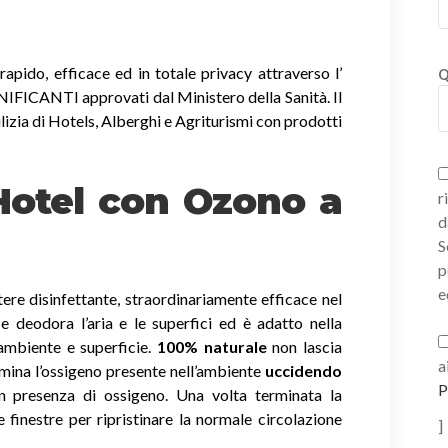
apido, efficace ed in totale privacy attraverso l’
Q
ICANTI approvati dal Ministero della Sanità. Il
lizia di Hotels, Alberghi e Agriturismi con prodotti
 Hotel con Ozono
a
r
d
S
p
e
ere disinfettante, straordinariamente efficace nel
a e deodora l’aria e le superfici ed è adatto nella
 ambiente e superficie.
100% naturale
non lascia
a
imina l’ossigeno presente nell’ambiente
uccidendo
P
 presenza di ossigeno. Una volta terminata la
e finestre per ripristinare la normale circolazione
]