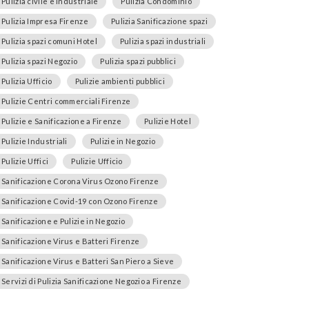
Pulizia civile e industriale
Pulizia Condominio
Pulizia Impresa Firenze
Pulizia Sanificazione spazi
Pulizia spazi comuni Hotel
Pulizia spazi industriali
Pulizia spazi Negozio
Pulizia spazi pubblici
Pulizia Ufficio
Pulizie ambienti pubblici
Pulizie Centri commerciali Firenze
Pulizie e Sanificazione a Firenze
Pulizie Hotel
Pulizie Industriali
Pulizie in Negozio
Pulizie Uffici
Pulizie Ufficio
Sanificazione Corona Virus Ozono Firenze
Sanificazione Covid-19 con Ozono Firenze
Sanificazione e Pulizie in Negozio
Sanificazione Virus e Batteri Firenze
Sanificazione Virus e Batteri San Piero a Sieve
Servizi di Pulizia Sanificazione Negozio a Firenze