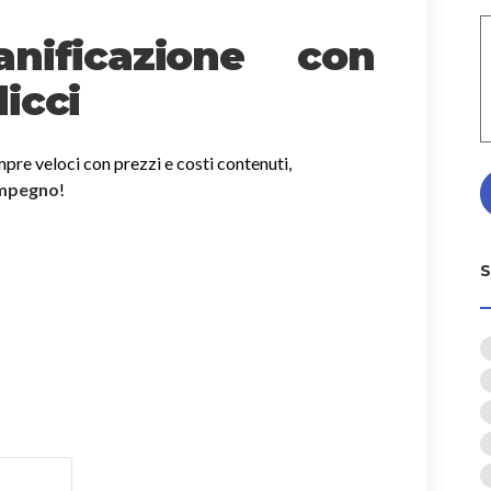
nificazione con
icci
mpre veloci con prezzi e costi contenuti,
impegno
!