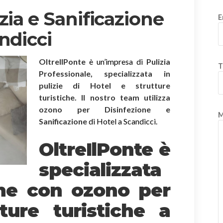
zia e Sanificazione
E
ndicci
OltreIlPonte
è un’impresa di
Pulizia
T
Professionale, specializzata in
pulizie di Hotel e strutture
turistiche. Il nostro team utilizza
ozono per Disinfezione e
M
Sanificazione
di Hotel a Scandicci.
OltreIlPonte è
specializzata
one
con ozono
per
ture turistiche a