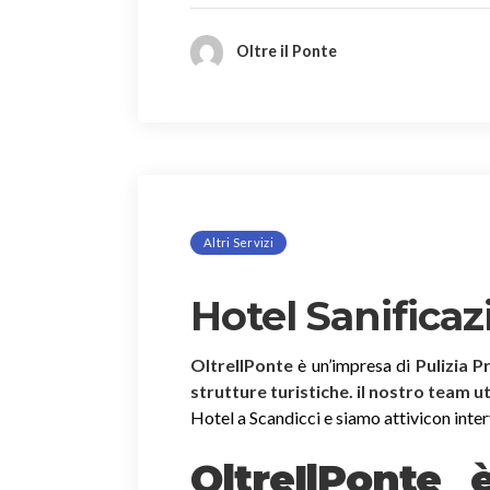
Oltre il Ponte
Altri Servizi
Hotel Sanificaz
OltreIlPonte
è un’impresa di
Pulizia P
strutture turistiche. il nostro team u
Hotel a Scandicci e siamo attivicon interve
OltreIlPonte 