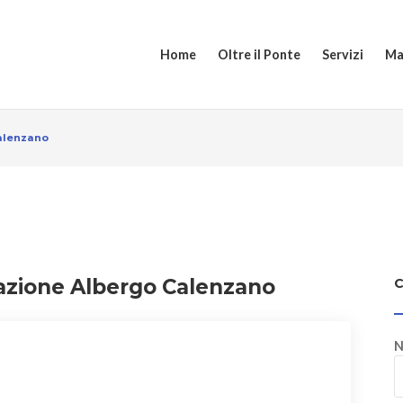
Home
Oltre il Ponte
Servizi
Ma
Calenzano
cazione Albergo Calenzano
N