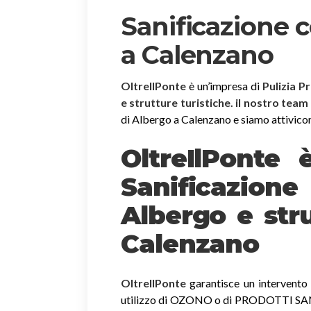
Sanificazione 
a Calenzano
OltreIlPonte
è un’impresa di
Pulizia P
e strutture turistiche. il nostro team
di Albergo a Calenzano e siamo attivicon i
OltreIlPonte 
Sanificazion
Albergo e stru
Calenzano
OltreIlPonte
garantisce un intervento r
utilizzo di OZONO o di PRODOTTI SANIF