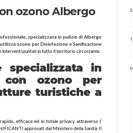
con ozono Albergo
E
rofessionale, specializzata in pulizie di Albergo
T
 utilizza ozono per Disinfezione e Sanificazione
nterventi puntali in tutto il territorio circostante.
è specializzata in
M
e
con ozono
per
tture turistiche a
apido, efficace ed in totale privacy attraverso l’
ICANTI approvati dal Ministero della Sanità. Il