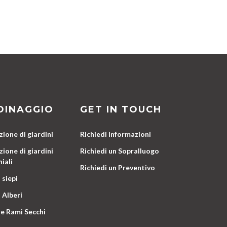
DINAGGIO
GET IN TOUCH
ione di giardini
Richiedi Informazioni
ione di giardini
Richiedi un Sopralluogo
iali
Richiedi un Preventivo
 siepi
 Alberi
e Rami Secchi