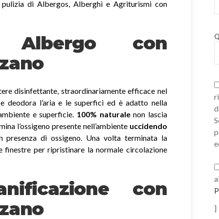
 pulizia di Albergos, Alberghi e Agriturismi con
ni Albergo con
Q
nzano
ere disinfettante, straordinariamente efficace nel
r
a e deodora l’aria e le superfici ed è adatto nella
d
 ambiente e superficie.
100% naturale
non lascia
S
imina l’ossigeno presente nell’ambiente
uccidendo
p
 presenza di ossigeno. Una volta terminata la
e
e finestre per ripristinare la normale circolazione
a
nificazione con
P
nzano
]