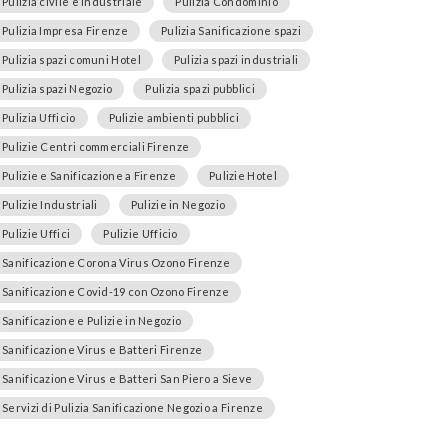
Pulizia civile e industriale
Pulizia Condominio
Pulizia Impresa Firenze
Pulizia Sanificazione spazi
Pulizia spazi comuni Hotel
Pulizia spazi industriali
Pulizia spazi Negozio
Pulizia spazi pubblici
Pulizia Ufficio
Pulizie ambienti pubblici
Pulizie Centri commerciali Firenze
Pulizie e Sanificazione a Firenze
Pulizie Hotel
Pulizie Industriali
Pulizie in Negozio
Pulizie Uffici
Pulizie Ufficio
Sanificazione Corona Virus Ozono Firenze
Sanificazione Covid-19 con Ozono Firenze
Sanificazione e Pulizie in Negozio
Sanificazione Virus e Batteri Firenze
Sanificazione Virus e Batteri San Piero a Sieve
Servizi di Pulizia Sanificazione Negozio a Firenze