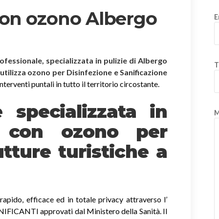
con ozono Albergo
E
rofessionale, specializzata in pulizie di Albergo
T
 utilizza ozono per Disinfezione e Sanificazione
terventi puntali in tutto il territorio circostante.
è specializzata in
M
e
con ozono
per
tture turistiche a
apido, efficace ed in totale privacy attraverso l’
ICANTI approvati dal Ministero della Sanità. Il