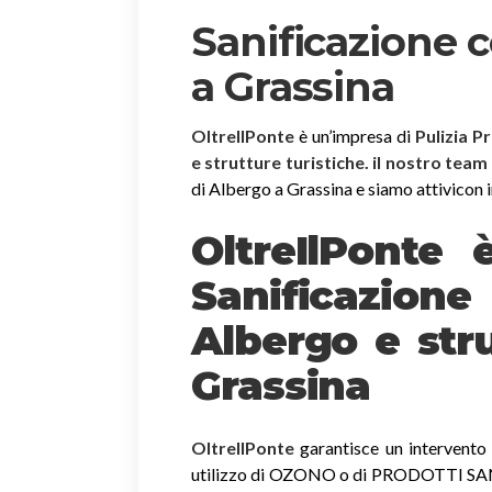
Sanificazione 
a Grassina
OltreIlPonte
è un’impresa di
Pulizia P
e strutture turistiche. il nostro team
di Albergo a Grassina e siamo attivicon in
OltreIlPonte 
Sanificazion
Albergo e stru
Grassina
OltreIlPonte
garantisce un intervento r
utilizzo di OZONO o di PRODOTTI SANIF