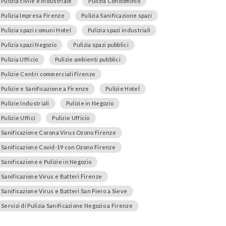
Pulizia civile e industriale
Pulizia Condominio
Pulizia Impresa Firenze
Pulizia Sanificazione spazi
Pulizia spazi comuni Hotel
Pulizia spazi industriali
Pulizia spazi Negozio
Pulizia spazi pubblici
Pulizia Ufficio
Pulizie ambienti pubblici
Pulizie Centri commerciali Firenze
Pulizie e Sanificazione a Firenze
Pulizie Hotel
Pulizie Industriali
Pulizie in Negozio
Pulizie Uffici
Pulizie Ufficio
Sanificazione Corona Virus Ozono Firenze
Sanificazione Covid-19 con Ozono Firenze
Sanificazione e Pulizie in Negozio
Sanificazione Virus e Batteri Firenze
Sanificazione Virus e Batteri San Piero a Sieve
Servizi di Pulizia Sanificazione Negozio a Firenze