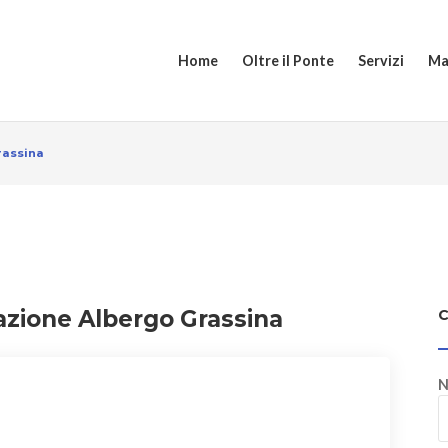
Home
Oltre il Ponte
Servizi
Ma
rassina
cazione Albergo Grassina
N