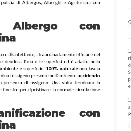
 pulizia di Albergos, Alberghi e Agriturismi con
ni Albergo con
Q
ina
ere disinfettante, straordinariamente efficace nel
r
a e deodora l’aria e le superfici ed è adatto nella
d
 ambiente e superficie.
100% naturale
non lascia
S
imina l’ossigeno presente nell’ambiente
uccidendo
p
 presenza di ossigeno. Una volta terminata la
e
e finestre per ripristinare la normale circolazione
a
nificazione con
P
ina
]