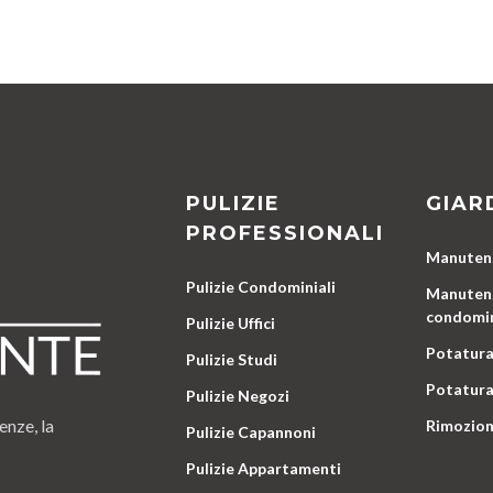
PULIZIE
GIAR
PROFESSIONALI
Manutenz
Pulizie Condominiali
Manutenz
condomin
Pulizie Uffici
Potatura
Pulizie Studi
Potatura
Pulizie Negozi
enze, la
Rimozion
Pulizie Capannoni
Pulizie Appartamenti