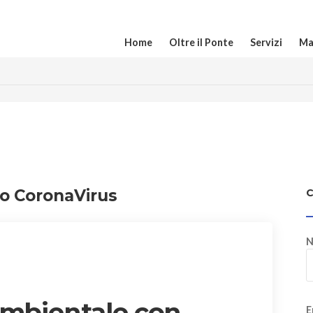
Home
Oltre il Ponte
Servizi
Ma
no CoronaVirus
N
ambientale con
E