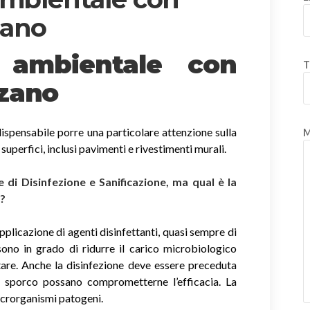
zano
e ambientale con
T
nzano
ispensabile porre una particolare attenzione sulla
M
e superfici, inclusi pavimenti e rivestimenti murali.
di Disinfezione e Sanificazione, ma qual è la
i?
applicazione di agenti disinfettanti, quasi sempre di
sono in grado di ridurre il carico microbiologico
tare. Anche la disinfezione deve essere preceduta
di sporco possano comprometterne l’efficacia. La
icrorganismi patogeni.