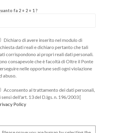
uanto fa 2 + 2 + 1 ?
Dichiaro di avere inserito nel modulo di
ichiesta dati reali e dichiaro pertanto che tali
ati corrispondono ai propri reali dati personali.
ono consapevole che è facoltà di Oltre il Ponte
erseguire nelle opportune sedi ogni violazione
d abuso.
Acconsento al trattamento dei dati personali,
i sensi dell'art. 13 del D.lgs. n. 196/2003 [
rivacy Policy
Please prove you are human by selecting the