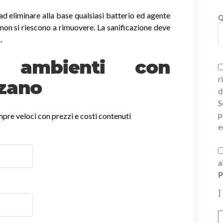
ad eliminare alla base qualsiasi batterio ed agente
Q
non si riescono a rimuovere. La sanificazione deve
.
ne ambienti con
r
nzano
d
S
p
empre veloci con prezzi e costi contenuti
e
a
P
]