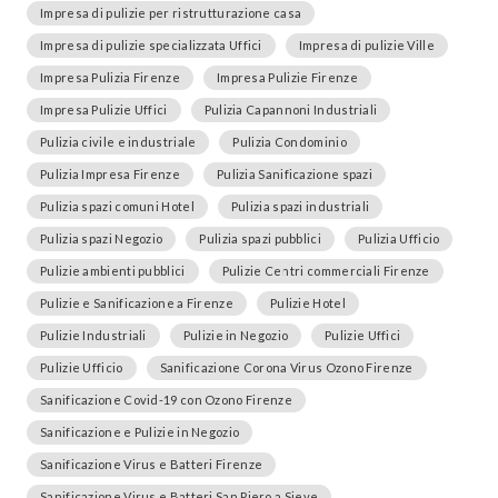
Impresa di pulizie per ristrutturazione casa
Impresa di pulizie specializzata Uffici
Impresa di pulizie Ville
Impresa Pulizia Firenze
Impresa Pulizie Firenze
Impresa Pulizie Uffici
Pulizia Capannoni Industriali
Pulizia civile e industriale
Pulizia Condominio
Pulizia Impresa Firenze
Pulizia Sanificazione spazi
Pulizia spazi comuni Hotel
Pulizia spazi industriali
Pulizia spazi Negozio
Pulizia spazi pubblici
Pulizia Ufficio
Pulizie ambienti pubblici
Pulizie Centri commerciali Firenze
Pulizie e Sanificazione a Firenze
Pulizie Hotel
Pulizie Industriali
Pulizie in Negozio
Pulizie Uffici
Pulizie Ufficio
Sanificazione Corona Virus Ozono Firenze
Sanificazione Covid-19 con Ozono Firenze
Sanificazione e Pulizie in Negozio
Sanificazione Virus e Batteri Firenze
Sanificazione Virus e Batteri San Piero a Sieve