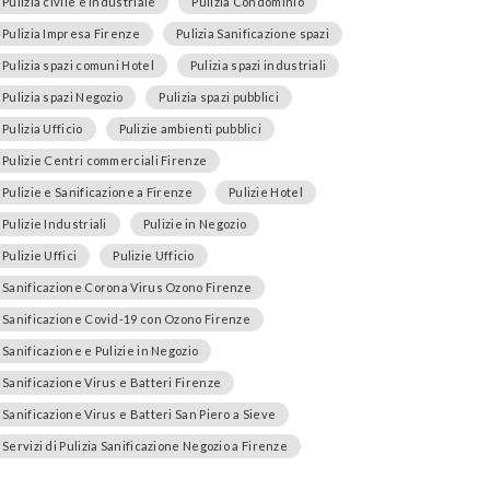
Pulizia civile e industriale
Pulizia Condominio
Pulizia Impresa Firenze
Pulizia Sanificazione spazi
Pulizia spazi comuni Hotel
Pulizia spazi industriali
Pulizia spazi Negozio
Pulizia spazi pubblici
Pulizia Ufficio
Pulizie ambienti pubblici
Pulizie Centri commerciali Firenze
Pulizie e Sanificazione a Firenze
Pulizie Hotel
Pulizie Industriali
Pulizie in Negozio
Pulizie Uffici
Pulizie Ufficio
Sanificazione Corona Virus Ozono Firenze
Sanificazione Covid-19 con Ozono Firenze
Sanificazione e Pulizie in Negozio
Sanificazione Virus e Batteri Firenze
Sanificazione Virus e Batteri San Piero a Sieve
Servizi di Pulizia Sanificazione Negozio a Firenze