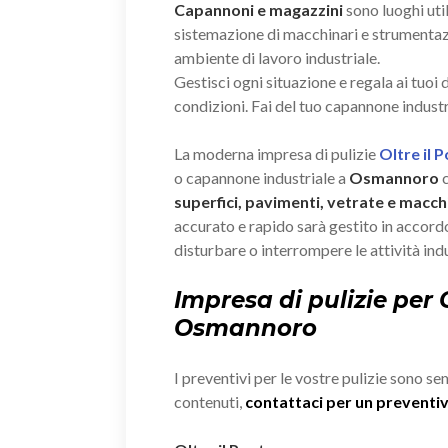
Capannoni e magazzini
sono luoghi util
sistemazione di macchinari e strumenta
ambiente di lavoro industriale.
Gestisci ogni situazione e regala ai tuoi
condizioni. Fai del tuo capannone industr
La moderna impresa di pulizie
Oltre il 
o capannone industriale a
Osmannoro
c
superfici, pavimenti, vetrate e macchi
accurato e rapido sarà gestito in accordo
disturbare o interrompere le attività indu
Impresa di pulizie per
Osmannoro
I preventivi per le vostre pulizie sono se
contenuti,
contattaci per un prevent