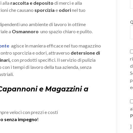
i alla
raccolta e deposito
di merci e alla
zioni che causano
sporcizia
e
odori
nel tuo
Q
 dipendenti uno ambiente di lavoro in ottime
iale a
Osmannoro
uno spazio chiaro e pulito.
Ponte
agisce in maniera efficace nel tuo magazzino
ontro sporcizia e odori, attraverso
detersione di
r
nari,
con prodotti specifici. Il servizio di pulizia
d
 con i tempi di lavoro della tua azienda, senza
S
striali.
p
e
 Capannoni e Magazzini a
a
mpre veloci con prezzi e costi
P
ivo senza impegno
!
]