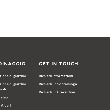
DINAGGIO
GET IN TOUCH
ione di giardini
Richiedi Informazioni
ione di giardini
Richiedi un Sopralluogo
iali
Richiedi un Preventivo
 siepi
 Alberi