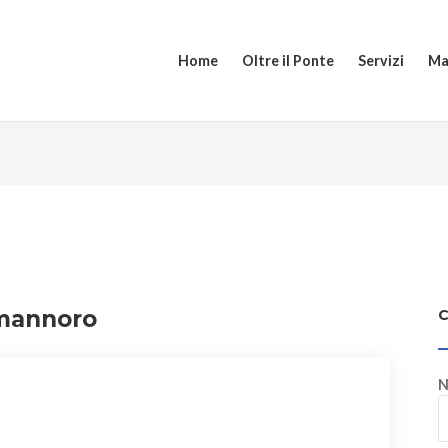
Home
Oltre il Ponte
Servizi
Ma
smannoro
N