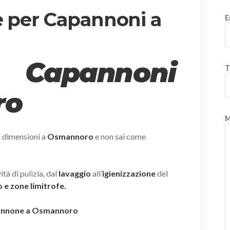
e per Capannoni a
E
 Capannoni
T
ro
M
i dimensioni a
Osmannoro
e non sai come
tà di pulizia, dal
lavaggio
all’
igienizzazione
del
e zone limitrofe.
apannone a Osmannoro