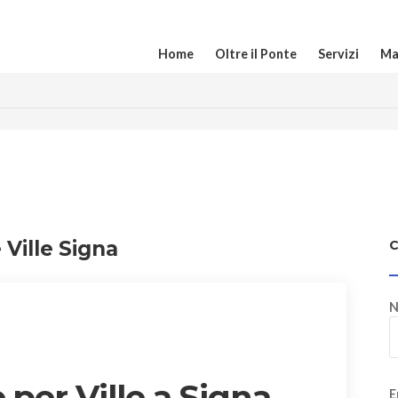
Home
Oltre il Ponte
Servizi
Ma
 Ville Signa
N
 per Ville a Signa
E