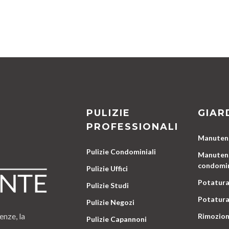
PULIZIE
GIAR
PROFESSIONALI
Manutenz
Pulizie Condominiali
Manutenz
condomin
Pulizie Uffici
Potatura
Pulizie Studi
Potatura
Pulizie Negozi
enze, la
Rimozion
Pulizie Capannoni