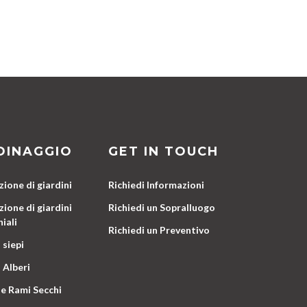
DINAGGIO
GET IN TOUCH
ione di giardini
Richiedi Informazioni
ione di giardini
Richiedi un Sopralluogo
iali
Richiedi un Preventivo
 siepi
 Alberi
e Rami Secchi