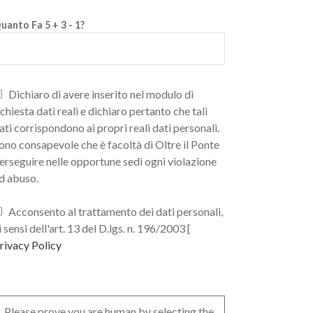
uanto Fa 5 + 3 - 1?
Dichiaro di avere inserito nel modulo di
ichiesta dati reali e dichiaro pertanto che tali
ati corrispondono ai propri reali dati personali.
ono consapevole che è facoltà di Oltre il Ponte
erseguire nelle opportune sedi ogni violazione
d abuso.
Acconsento al trattamento dei dati personali,
i sensi dell'art. 13 del D.lgs. n. 196/2003 [
rivacy Policy
Please prove you are human by selecting the