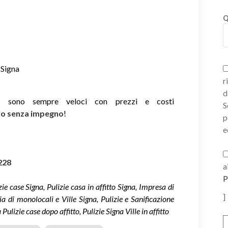
Q
 Signa
r
d
ie sono sempre veloci con prezzi e costi
S
ivo senza impegno
!
p
e
228
a
P
izie case Signa, Pulizie casa in affitto Signa, Impresa di
]
izia di monolocali e Ville Signa, Pulizie e Sanificazione
ulizie case dopo affitto, Pulizie Signa Ville in affitto