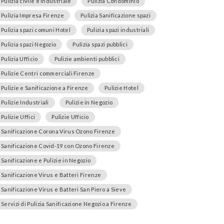
Pulizia civile e industriale
Pulizia Condominio
Pulizia Impresa Firenze
Pulizia Sanificazione spazi
Pulizia spazi comuni Hotel
Pulizia spazi industriali
Pulizia spazi Negozio
Pulizia spazi pubblici
Pulizia Ufficio
Pulizie ambienti pubblici
Pulizie Centri commerciali Firenze
Pulizie e Sanificazione a Firenze
Pulizie Hotel
Pulizie Industriali
Pulizie in Negozio
Pulizie Uffici
Pulizie Ufficio
Sanificazione Corona Virus Ozono Firenze
Sanificazione Covid-19 con Ozono Firenze
Sanificazione e Pulizie in Negozio
Sanificazione Virus e Batteri Firenze
Sanificazione Virus e Batteri San Piero a Sieve
Servizi di Pulizia Sanificazione Negozio a Firenze