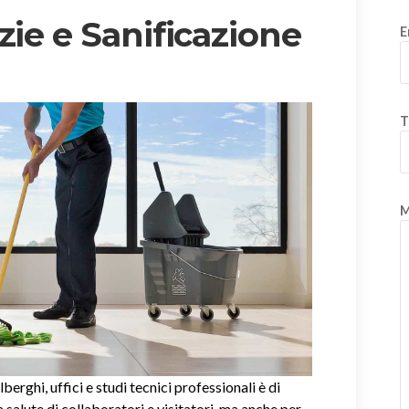
zie e Sanificazione
E
T
M
alberghi, uffici e studi tecnici professionali è di
salute di collaboratori e visitatori, ma anche per