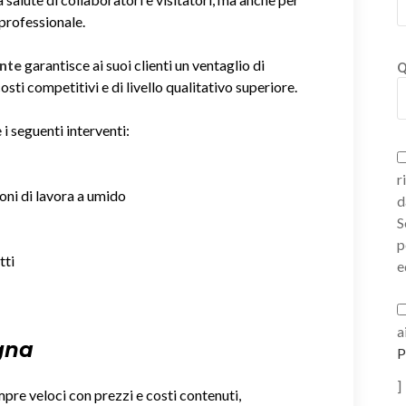
 professionale.
onte
garantisce ai suoi clienti un ventaglio di
Q
sti competitivi e di livello qualitativo superiore.
 i seguenti interventi:
r
ioni di lavora a umido
d
S
p
tti
e
a
igna
P
]
mpre veloci con prezzi e costi contenuti,