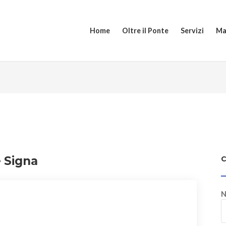
Home
Oltre il Ponte
Servizi
Ma
e Signa
N