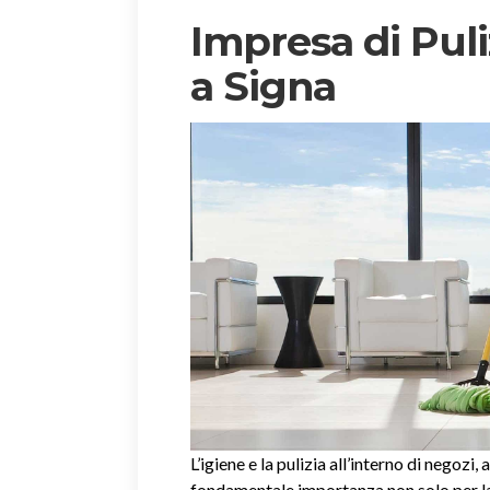
Impresa di Puli
a Signa
L’igiene e la pulizia all’interno di negozi, 
fondamentale importanza non solo per la 