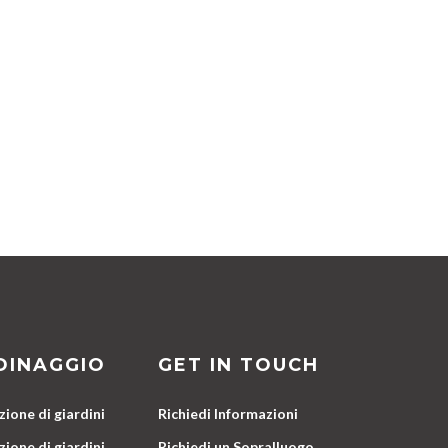
DINAGGIO
GET IN TOUCH
ione di giardini
Richiedi Informazioni
ione di giardini
Richiedi un Sopralluogo