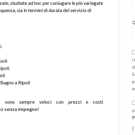
zate, studiate ad hoc per coniugare le più variegate
equenza, sia in termini di durata del servizio di
Q
i
r
poli
d
ipoli
S
oli
p
 Bagno a Ripoli
e
ie sono sempre veloci con prezzi e costi
ivo senza impegno
!
a
P
]