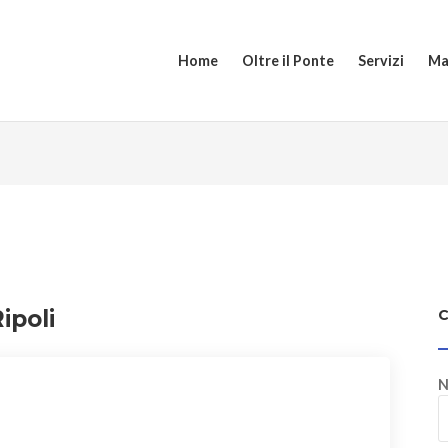
Home
Oltre il Ponte
Servizi
Ma
ipoli
N