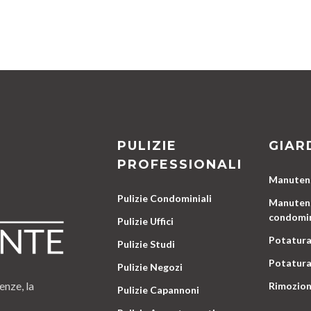
PULIZIE
GIAR
PROFESSIONALI
Manutenz
Pulizie Condominiali
Manutenz
condomin
Pulizie Uffici
Potatura
Pulizie Studi
Potatura
Pulizie Negozi
enze, la
Rimozion
Pulizie Capannoni