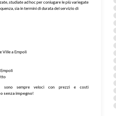
zate, studiate ad hoc per coniugare le più variegate
equenza, sia in termini di durata del servizio di
 Ville a Empoli
a Empoli
itto
ie sono sempre veloci con prezzi e costi
ivo senza impegno
!