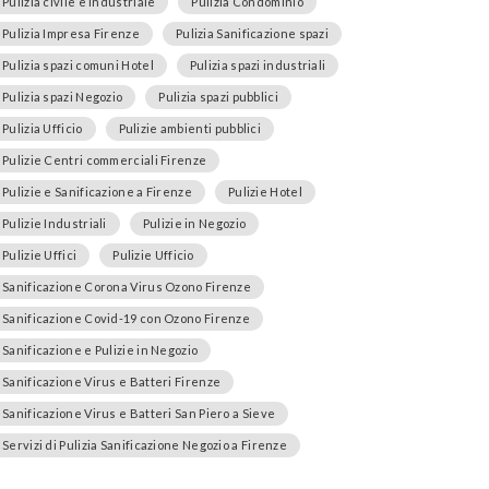
Pulizia civile e industriale
Pulizia Condominio
Pulizia Impresa Firenze
Pulizia Sanificazione spazi
Pulizia spazi comuni Hotel
Pulizia spazi industriali
Pulizia spazi Negozio
Pulizia spazi pubblici
Pulizia Ufficio
Pulizie ambienti pubblici
Pulizie Centri commerciali Firenze
Pulizie e Sanificazione a Firenze
Pulizie Hotel
Pulizie Industriali
Pulizie in Negozio
Pulizie Uffici
Pulizie Ufficio
Sanificazione Corona Virus Ozono Firenze
Sanificazione Covid-19 con Ozono Firenze
Sanificazione e Pulizie in Negozio
Sanificazione Virus e Batteri Firenze
Sanificazione Virus e Batteri San Piero a Sieve
Servizi di Pulizia Sanificazione Negozio a Firenze