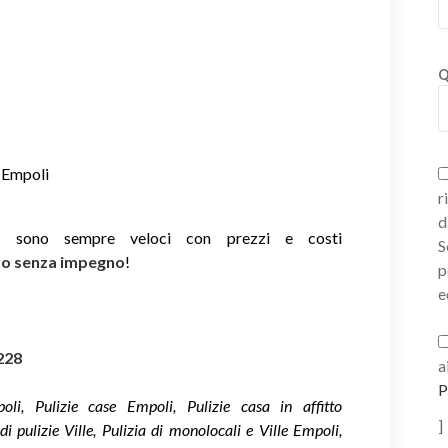
Q
a Empoli
r
d
ie sono sempre veloci con prezzi e costi
S
ivo senza impegno
!
p
e
228
a
P
oli, Pulizie case Empoli, Pulizie casa in affitto
]
i pulizie Ville, Pulizia di monolocali e Ville Empoli,