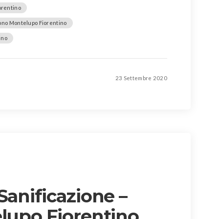
orentino
zono Montelupo Fiorentino
ino
23 Settembre 2020
Sanificazione –
elupo Fiorentino