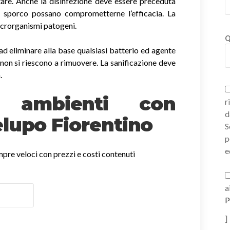
tare. Anche la disinfezione deve essere preceduta
di sporco possano comprometterne l’efficacia. La
icrorganismi patogeni.
Q
ad eliminare alla base qualsiasi batterio ed agente
non si riescono a rimuovere. La sanificazione deve
.
ne ambienti con
r
d
lupo Fiorentino
S
p
e
empre veloci con prezzi e costi contenuti
a
P
]