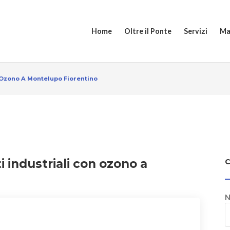
Home
Oltre il Ponte
Servizi
Ma
 Ozono A Montelupo Fiorentino
 industriali con ozono a
N