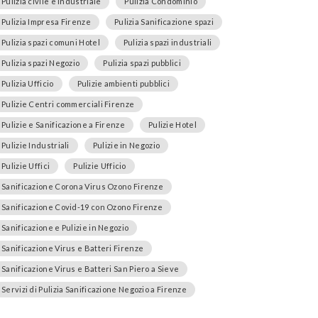
Pulizia civile e industriale
Pulizia Condominio
Pulizia Impresa Firenze
Pulizia Sanificazione spazi
Pulizia spazi comuni Hotel
Pulizia spazi industriali
Pulizia spazi Negozio
Pulizia spazi pubblici
Pulizia Ufficio
Pulizie ambienti pubblici
Pulizie Centri commerciali Firenze
Pulizie e Sanificazione a Firenze
Pulizie Hotel
Pulizie Industriali
Pulizie in Negozio
Pulizie Uffici
Pulizie Ufficio
Sanificazione Corona Virus Ozono Firenze
Sanificazione Covid-19 con Ozono Firenze
Sanificazione e Pulizie in Negozio
Sanificazione Virus e Batteri Firenze
Sanificazione Virus e Batteri San Piero a Sieve
Servizi di Pulizia Sanificazione Negozio a Firenze